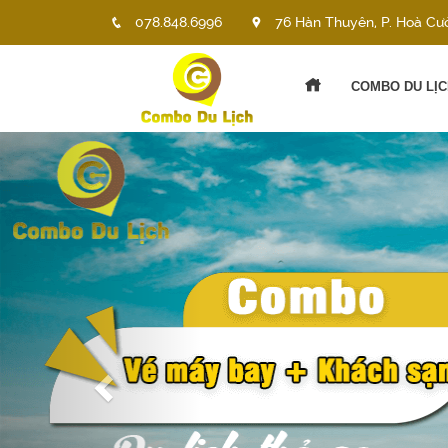
078.848.6996
76 Hàn Thuyên, P. Hoà Cư
COMBO DU LỊC
Previous