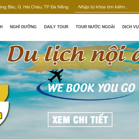
ờng Bắc, Q. Hải Châu, TP Đà Nẵng
H
NGHỈ DƯỠNG
DAILY TOUR
TOUR NƯỚC NGOÀI
DỊCH V