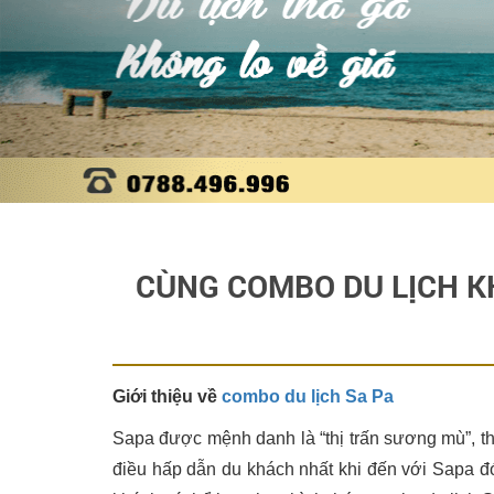
CÙNG COMBO DU LỊCH KH
Giới thiệu về
combo du lịch Sa Pa
Sapa được mệnh danh là “thị trấn sương mù”, thu
điều hấp dẫn du khách nhất khi đến với Sapa đó