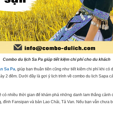
Combo du lịch Sa Pa
giúp tiết kiệm chi phí cho du khách
ạn Sa Pa
, giúp bạn thuận tiện cũng như tiết kiệm chi phí khi c
y 2 đêm. Dưới đây là gợi ý lịch trình về combo du lịch Sapa c
 có nhiều thời gian để khám phá những danh lam thắng cảnh 
đỉnh Fansipan và bản Lao Chải, Tả Van. Nếu bạn vẫn chưa biết 