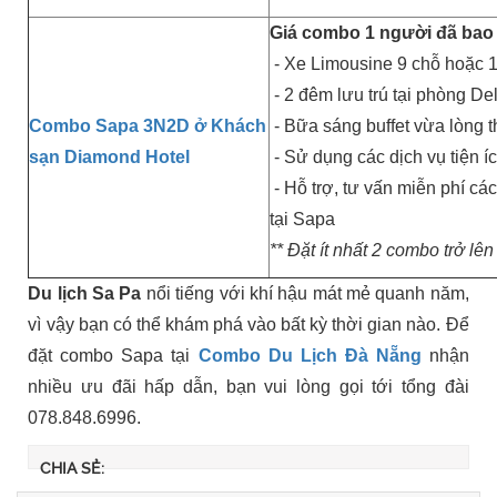
Giá combo 1 người đã bao
- Xe Limousine 9 chỗ hoặc 1
- 2 đêm lưu trú tại phòng De
Combo Sapa 3N2D ở Khách
- Bữa sáng buffet vừa lòng 
sạn Diamond Hotel
- Sử dụng các dịch vụ tiện í
- Hỗ trợ, tư vấn miễn phí cá
tại Sapa
** Đặt ít nhất 2 combo trở lên
Du lịch Sa Pa
nổi tiếng với khí hậu mát mẻ quanh năm,
vì vậy bạn có thể khám phá vào bất kỳ thời gian nào. Để
đặt combo Sapa tại
Combo Du Lịch Đà Nẵng
nhận
nhiều ưu đãi hấp dẫn, bạn vui lòng gọi tới tổng đài
078.848.6996.
CHIA SẺ: