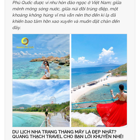
Phú Quốc được ví như hòn đảo ngọc ở Việt Nam; giữa
mênh mông sóng nước, giữa núi đồi trùng điệp, một
khoảng không hùng vĩ mà vẫn nên thơ đến kì lạ đã
khiến bao tâm hồn xao xuyến và muốn đặt chân đến
đây.
DU LỊCH NHA TRANG THÁNG MẤY LÀ ĐẸP NHẤT?
QUANG THẠCH TRAVEL CHO BẠN LỜI KHUYÊN NHÉ!