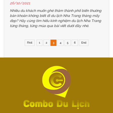
26/10/2021
Nhiều du khách muốn ghé thăm thành phố biển thường
băn khoăn không biết đi du lịch Nha Trang tháng mấy
đẹp? Hãy cùng tìm hiểu kinh nghiệm du lịch Nha Trang
từng tháng, từng mùa qua bài viết dưới đây nhé.
First
1
2
3
4
5
6
End