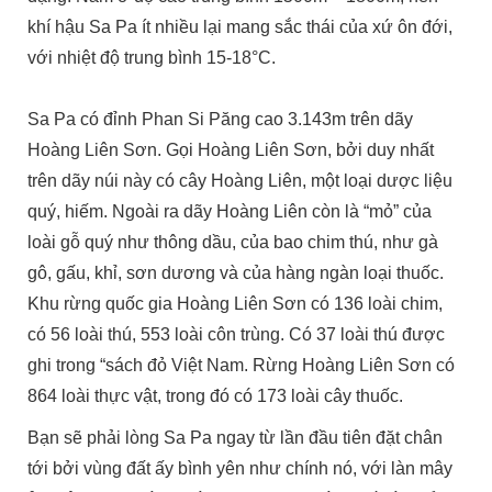
khí hậu Sa Pa ít nhiều lại mang sắc thái của xứ ôn đới,
với nhiệt độ trung bình 15-18°C.
Sa Pa có đỉnh Phan Si Păng cao 3.143m trên dãy
Hoàng Liên Sơn. Gọi Hoàng Liên Sơn, bởi duy nhất
trên dãy núi này có cây Hoàng Liên, một loại dược liệu
quý, hiếm. Ngoài ra dãy Hoàng Liên còn là “mỏ” của
loài gỗ quý như thông dầu, của bao chim thú, như gà
gô, gấu, khỉ, sơn dương và của hàng ngàn loại thuốc.
Khu rừng quốc gia Hoàng Liên Sơn có 136 loài chim,
có 56 loài thú, 553 loài côn trùng. Có 37 loài thú được
ghi trong “sách đỏ Việt Nam. Rừng Hoàng Liên Sơn có
864 loài thực vật, trong đó có 173 loài cây thuốc.
Bạn sẽ phải lòng Sa Pa ngay từ lần đầu tiên đặt chân
tới bởi vùng đất ấy bình yên như chính nó, với làn mây