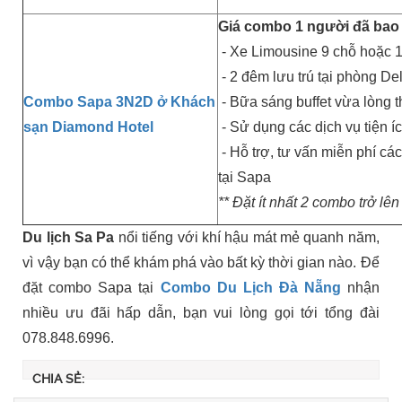
Giá combo 1 người đã bao
- Xe Limousine 9 chỗ hoặc 1
- 2 đêm lưu trú tại phòng De
Combo Sapa 3N2D ở Khách
- Bữa sáng buffet vừa lòng 
sạn Diamond Hotel
- Sử dụng các dịch vụ tiện í
- Hỗ trợ, tư vấn miễn phí cá
tại Sapa
** Đặt ít nhất 2 combo trở lên
Du lịch Sa Pa
nổi tiếng với khí hậu mát mẻ quanh năm,
vì vậy bạn có thể khám phá vào bất kỳ thời gian nào. Để
đặt combo Sapa tại
Combo Du Lịch Đà Nẵng
nhận
nhiều ưu đãi hấp dẫn, bạn vui lòng gọi tới tổng đài
078.848.6996.
CHIA SẺ: