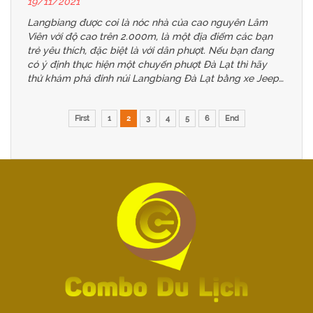
19/11/2021
Langbiang được coi là nóc nhà của cao nguyên Lâm
Viên với độ cao trên 2.000m, là một địa điểm các bạn
trẻ yêu thích, đặc biệt là với dân phượt. Nếu bạn đang
có ý định thực hiện một chuyến phượt Đà Lạt thì hãy
thử khám phá đỉnh núi Langbiang Đà Lạt bằng xe Jeep
để có những trải nghiệm tuyệt vời mà mới lạ trên cao
nguyên lộng gió này.
First
1
2
3
4
5
6
End