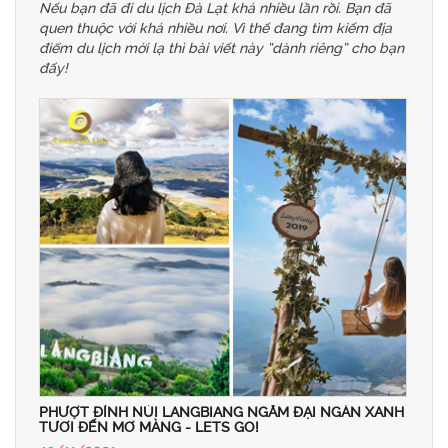
Nếu bạn đã đi du lịch Đà Lạt khá nhiều lần rồi. Bạn đã
quen thuộc với khá nhiều nơi. Vì thế đang tìm kiếm địa
điểm du lịch mới lạ thì bài viết này “dành riêng” cho bạn
đấy!
PHƯỢT ĐỈNH NÚI LANGBIANG NGẮM ĐẠI NGÀN XANH
TƯƠI ĐẾN MƠ MÀNG - LETS GO!