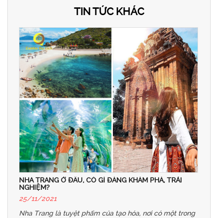
TIN TỨC KHÁC
NHA TRANG Ở ĐÂU, CÓ GÌ ĐÁNG KHÁM PHÁ, TRẢI
NGHIỆM?
25/11/2021
Nha Trang là tuyệt phẩm của tạo hóa, nơi có một trong