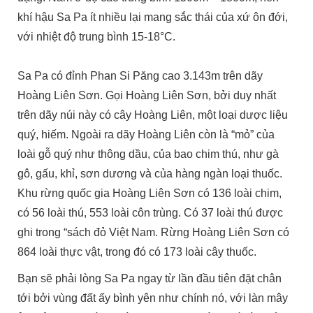
khí hậu Sa Pa ít nhiều lại mang sắc thái của xứ ôn đới,
với nhiệt độ trung bình 15-18°C.
Sa Pa có đỉnh Phan Si Păng cao 3.143m trên dãy
Hoàng Liên Sơn. Gọi Hoàng Liên Sơn, bởi duy nhất
trên dãy núi này có cây Hoàng Liên, một loại dược liệu
quý, hiếm. Ngoài ra dãy Hoàng Liên còn là “mỏ” của
loài gỗ quý như thông dầu, của bao chim thú, như gà
gô, gấu, khỉ, sơn dương và của hàng ngàn loại thuốc.
Khu rừng quốc gia Hoàng Liên Sơn có 136 loài chim,
có 56 loài thú, 553 loài côn trùng. Có 37 loài thú được
ghi trong “sách đỏ Việt Nam. Rừng Hoàng Liên Sơn có
864 loài thực vật, trong đó có 173 loài cây thuốc.
Bạn sẽ phải lòng Sa Pa ngay từ lần đầu tiên đặt chân
tới bởi vùng đất ấy bình yên như chính nó, với làn mây