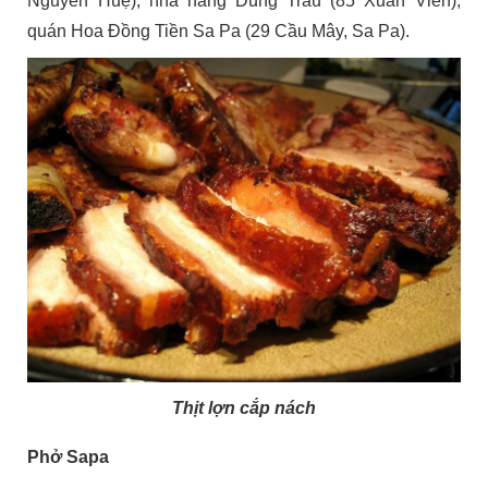
Nguyễn Huệ); nhà hàng Dũng Trâu (85 Xuân Viên),
quán Hoa Đồng Tiền Sa Pa (29 Cầu Mây, Sa Pa).
Thịt lợn cắp nách
Phở Sapa