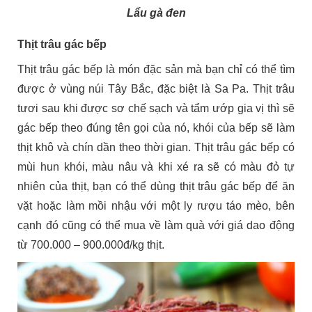
Lẩu gà đen
Thịt trâu gác bếp
Thịt trâu gác bếp là món đặc sản mà bạn chỉ có thể tìm
được ở vùng núi Tây Bắc, đặc biệt là Sa Pa. Thịt trâu
tươi sau khi được sơ chế sạch và tẩm ướp gia vị thì sẽ
gác bếp theo đúng tên gọi của nó, khói của bếp sẽ làm
thịt khô và chín dần theo thời gian. Thịt trâu gác bếp có
mùi hun khói, màu nâu và khi xé ra sẽ có màu đỏ tự
nhiên của thịt, bạn có thể dùng thịt trâu gác bếp để ăn
vặt hoặc làm mồi nhậu với một ly rượu táo mèo, bên
cạnh đó cũng có thể mua về làm quà với giá dao động
từ 700.000 – 900.000đ/kg thịt.