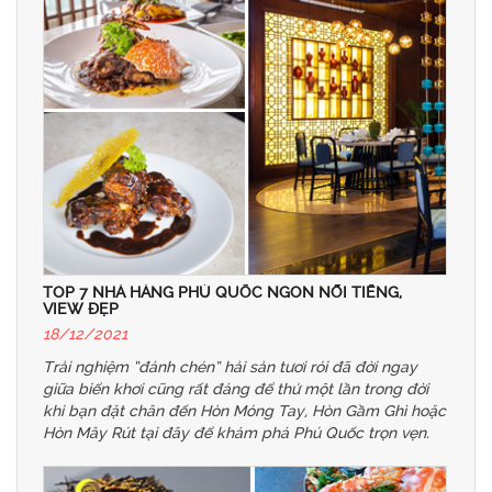
TOP 7 NHÀ HÀNG PHÚ QUỐC NGON NỔI TIẾNG,
VIEW ĐẸP
18/12/2021
Trải nghiệm “đánh chén” hải sản tươi rói đã đời ngay
giữa biển khơi cũng rất đáng để thử một lần trong đời
khi bạn đặt chân đến Hòn Móng Tay, Hòn Gầm Ghì hoặc
Hòn Mây Rút tại đây để khám phá Phú Quốc trọn vẹn.