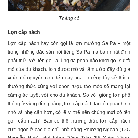
Thắng cố
Lợn cắp nách
Lợn cắp nách hay còn gọi là lợn mường Sa Pa – một
trong những đặc sản nổi tiếng Sa Pa mà bạn nhất định
phải thử. Với tên gọi lạ lùng đã phần nào khơi gợi sự tò
mò của du khách, lợn được mổ và tẩm ướp đầy đủ gia
vị rồi để nguyên con để quay hoặc nướng tùy sở thích,
thưởng thức cùng với chen rượu táo mèo sẽ mang lại
cảm giác tuyệt vời cho du khách. So với giống lợn phổ
thông ở vùng đồng bằng, lợn cắp nách lại có ngoại hình
nhỏ và nhẹ cân hơn, có lẽ vì thế nên chúng mới có tên
gọi “cắp nách”. Bạn có thể thưởng thức lợn cắp nách
cực ngon ở các địa chỉ: nhà hàng Phương Ngoan (13C