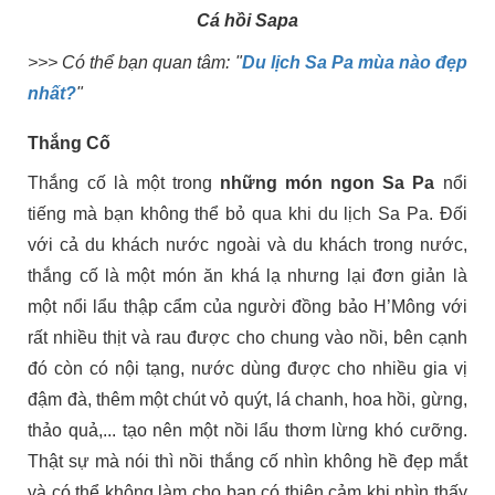
Cá hồi Sapa
>>> Có thể bạn quan tâm: "
Du lịch Sa Pa mùa nào đẹp
nhất?
"
Thắng Cố
Thắng cố là một trong
những món ngon Sa Pa
nổi
tiếng mà bạn không thể bỏ qua khi du lịch Sa Pa. Đối
với cả du khách nước ngoài và du khách trong nước,
thắng cố là một món ăn khá lạ nhưng lại đơn giản là
một nổi lẩu thập cẩm của người đồng bảo H’Mông với
rất nhiều thịt và rau được cho chung vào nồi, bên cạnh
đó còn có nội tạng, nước dùng được cho nhiều gia vị
đậm đà, thêm một chút vỏ quýt, lá chanh, hoa hồi, gừng,
thảo quả,... tạo nên một nồi lẩu thơm lừng khó cưỡng.
Thật sự mà nói thì nồi thắng cố nhìn không hề đẹp mắt
và có thể không làm cho bạn có thiện cảm khi nhìn thấy