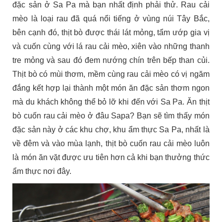
đặc sản ở Sa Pa mà bạn nhất định phải thử. Rau cải
mèo là loại rau đã quá nổi tiếng ở vùng núi Tây Bắc,
bên cạnh đó, thịt bò được thái lát mỏng, tẩm ướp gia vị
và cuốn cùng với lá rau cải mèo, xiên vào những thanh
tre mỏng và sau đó đem nướng chín trên bếp than củi.
Thịt bò có mùi thơm, mềm cùng rau cải mèo có vị ngăm
đắng kết hợp lại thành một món ăn đặc sản thơm ngon
mà du khách không thể bỏ lỡ khi đến với Sa Pa. Ăn thịt
bò cuốn rau cải mèo ở đâu Sapa? Bạn sẽ tìm thấy món
đặc sản này ở các khu chợ, khu ẩm thực Sa Pa, nhất là
về đêm và vào mùa lạnh, thịt bò cuốn rau cải mèo luôn
là món ăn vặt được ưu tiên hơn cả khi bạn thưởng thức
ẩm thực nơi đây.