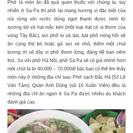
Phở là món ăn đã quá quen thuộc với chúng ta, tuy
nhiên ở Sa Pa thì phở lại mang hương vị đặc biệt của
núi rừng với nước dùng ngọt thanh được ninh từ
xương bò và hạt mắc kén (một loại hạt có vị thơm của
vùng Tây Bắc), sợi phở to và dai, bát phở nóng hổi sẽ
ăn cùng thịt bò hoặc gà sợi xé nhỏ, thêm một chút
tương ớt sẽ dậy vị phở thơm lừng, đáng để bạn nếm
thử. So với phở Hà Nội, phở Sa Pa sẽ có giá nhỉnh hơn
một chút là từ 40.000 – 70.000đ/ bát, bạn có thể tìm thấy
món này ở những địa chỉ sau: Phở sạch Bắc Hà (53 Lê
Văn Tám), Quán Anh Dũng (số 10 Xuân Viên) đều là
những địa chỉ ăn ngon ở Sa Pa được nhiều du khách
đánh giá cao.