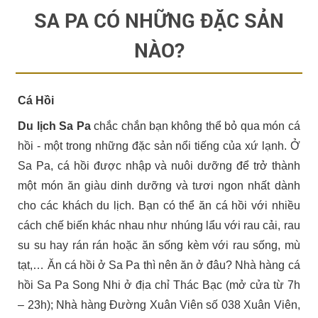
SA PA CÓ NHỮNG ĐẶC SẢN
NÀO?
Cá Hồi
Du lịch Sa Pa
chắc chắn bạn không thể bỏ qua món cá
hồi - một trong những đặc sản nổi tiếng của xứ lạnh. Ở
Sa Pa, cá hồi được nhập và nuôi dưỡng để trở thành
một món ăn giàu dinh dưỡng và tươi ngon nhất dành
cho các khách du lịch. Bạn có thể ăn cá hồi với nhiều
cách chế biến khác nhau như nhúng lẩu với rau cải, rau
su su hay rán rán hoặc ăn sống kèm với rau sống, mù
tạt,… Ăn cá hồi ở Sa Pa thì nên ăn ở đâu? Nhà hàng cá
hồi Sa Pa Song Nhi ở địa chỉ Thác Bạc (mở cửa từ 7h
– 23h); Nhà hàng Đường Xuân Viên số 038 Xuân Viên,