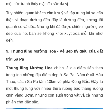
một bức tranh thủy mặc đa sắc đa vị.
Tuy nhiên, quan khách cần lưu ý và tập trung lái xe cẩn
thận vì đoạn đường đến đây là đường đèo, tương tối
quanh co và dốc. Nhưng khi đã được chiêm ngưỡng vẻ
đẹp của nó, bạn sẽ không khỏi xuýt xoa mỗi khi nhớ
đến.
9. Thung lũng Mường Hoa - Vẻ đẹp kỳ diệu của đất
trời Sa Pa
Thung lũng Mường Hoa
chính là địa điểm tiếp theo
trong top những địa điểm đẹp ở Sa Pa. Nằm ở xã Hầu
Thào, cách Sa Pa tầm 10km về phía Đông Bắc. Đây là
một thung lũng với nhiều thửa ruộng bậc thang ruộng
chín vàng ươm, những con suối trong vắt và cả những
phiên chợ đặc sắc.