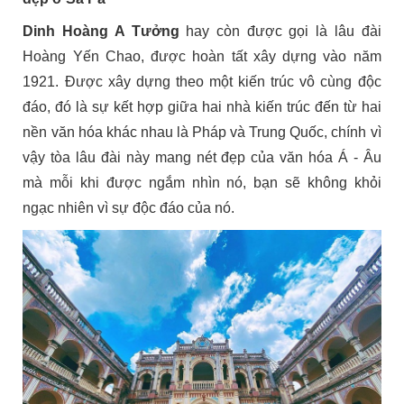
Dinh Hoàng A Tưởng
hay còn được gọi là lâu đài
Hoàng Yến Chao, được hoàn tất xây dựng vào năm
1921. Được xây dựng theo một kiến trúc vô cùng độc
đáo, đó là sự kết hợp giữa hai nhà kiến trúc đến từ hai
nền văn hóa khác nhau là Pháp và Trung Quốc, chính vì
vậy tòa lâu đài này mang nét đẹp của văn hóa Á - Âu
mà mỗi khi được ngắm nhìn nó, bạn sẽ không khỏi
ngạc nhiên vì sự độc đáo của nó.