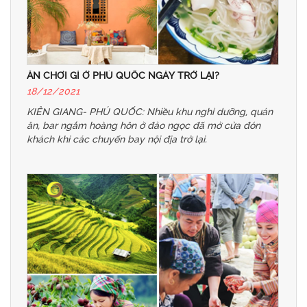
ĂN CHƠI GÌ Ở PHÚ QUỐC NGÀY TRỞ LẠI?
18/12/2021
KIÊN GIANG- PHÚ QUỐC: Nhiều khu nghỉ dưỡng, quán
ăn, bar ngắm hoàng hôn ở đảo ngọc đã mở cửa đón
khách khi các chuyến bay nội địa trở lại.