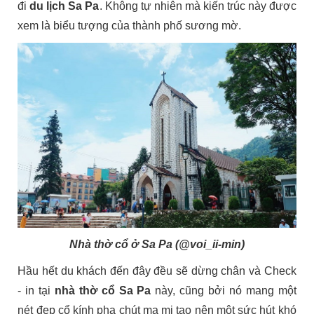
đi
du lịch Sa Pa
. Không tự nhiên mà kiến trúc này được
xem là biểu tượng của thành phố sương mờ.
Nhà thờ cổ ở Sa Pa (@voi_ii-min)
Hầu hết du khách đến đây đều sẽ dừng chân và Check
- in tại
nhà thờ cổ Sa Pa
này, cũng bởi nó mang một
nét đẹp cổ kính pha chút ma mị tạo nên một sức hút khó