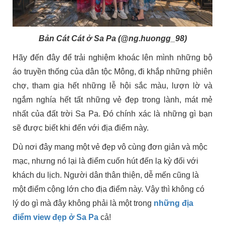
Bản Cát Cát ở Sa Pa (@ng.huongg_98)
Hãy đến đây để trải nghiệm khoác lên mình những bộ
áo truyền thống của dân tộc Mông, đi khắp những phiên
chợ, tham gia hết những lễ hội sắc màu, lượn lờ và
ngắm nghía hết tất những vẻ đẹp trong lành, mát mẻ
nhất của đất trời Sa Pa. Đó chính xác là những gì bạn
sẽ được biết khi đến với địa điểm này.
Dù nơi đây mang một vẻ đẹp vô cùng đơn giản và mộc
mạc, nhưng nó lại là điểm cuốn hút đến lạ kỳ đối với
khách du lịch. Người dân thân thiện, dễ mến cũng là
một điểm cộng lớn cho địa điểm này. Vậy thì không có
lý do gì mà đây không phải là một trong
những địa
điểm view đẹp ở Sa Pa
cả!