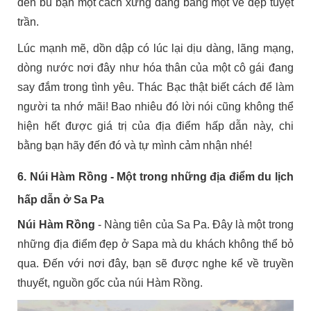
đền bù bạn một cách xứng đáng bằng một vẻ đẹp tuyệt
trần.
Lúc mạnh mẽ, dồn dập có lúc lại dịu dàng, lãng mạng,
dòng nước nơi đây như hóa thân của một cô gái đang
say đắm trong tình yêu. Thác Bạc thật biết cách để làm
người ta nhớ mãi! Bao nhiêu đó lời nói cũng không thể
hiện hết được giá trị của địa điểm hấp dẫn này, chi
bằng bạn hãy đến đó và tự mình cảm nhận nhé!
6. Núi Hàm Rồng - Một trong những địa điểm du lịch
hấp dẫn ở Sa Pa
Núi Hàm Rồng
- Nàng tiên của Sa Pa. Đây là một trong
những địa điểm đẹp ở Sapa mà du khách không thể bỏ
qua. Đến với nơi đây, bạn sẽ được nghe kể về truyền
thuyết, nguồn gốc của núi Hàm Rồng.