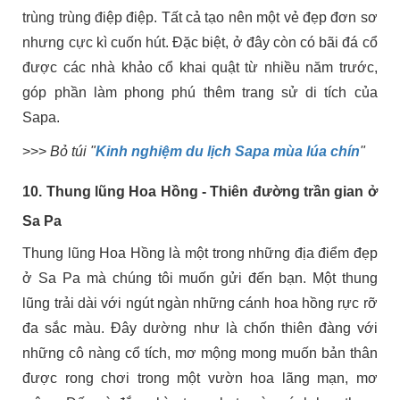
trùng trùng điệp điệp. Tất cả tạo nên một vẻ đẹp đơn sơ
nhưng cực kì cuốn hút. Đặc biệt, ở đây còn có bãi đá cổ
được các nhà khảo cổ khai quật từ nhiều năm trước,
góp phần làm phong phú thêm trang sử di tích của
Sapa.
>>>
Bỏ túi "
Kinh nghiệm du lịch Sapa
mùa lúa chín
"
10. Thung lũng Hoa Hồng - Thiên đường trần gian ở
Sa Pa
Thung lũng Hoa Hồng là một trong những địa điểm đẹp
ở Sa Pa mà chúng tôi muốn gửi đến bạn. Một thung
lũng trải dài với ngút ngàn những cánh hoa hồng rực rỡ
đa sắc màu. Đây dường như là chốn thiên đàng với
những cô nàng cổ tích, mơ mộng mong muốn bản thân
được rong chơi trong một vườn hoa lãng mạn, mơ