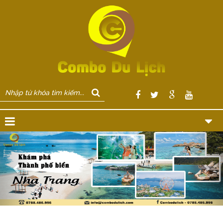
Previous
Nex