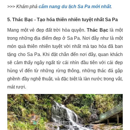
>>>
Khám phá
cẩm nang du lịch Sa Pa mới nhất
.
5. Thác Bạc - Tạo hóa thiên nhiên tuyệt nhất Sa Pa
Mang một vẻ đẹp đất trời hòa quyện.
Thác Bạc
là một
trong những địa điểm đẹp ở Sa Pa. Nơi đây như là một
món quà thiên nhiên tuyệt vời nhất mà tạo hóa đã ban
tặng cho Sa Pa. Khi đặt chân đến nơi đây, quan khách
sẽ cảm thấy ngây ngất từ cái nhìn đầu tiên với cái đẹp
hùng vĩ đến từ những rừng thông, những thác đá gập
ghềnh đầy nghệ thuật, và đặc biệt là làn nước trong vắt,
mát rượi.