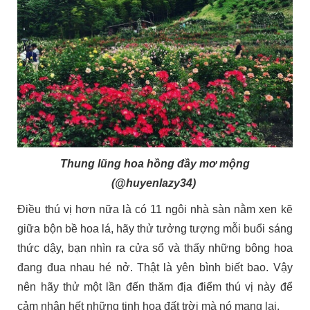
Thung lũng hoa hồng đầy mơ mộng
(@huyenlazy34)
Điều thú vị hơn nữa là có 11 ngôi nhà sàn nằm xen kẽ
giữa bộn bề hoa lá, hãy thử tưởng tượng mỗi buổi sáng
thức dậy, bạn nhìn ra cửa sổ và thấy những bông hoa
đang đua nhau hé nở. Thật là yên bình biết bao. Vậy
nên hãy thử một lần đến thăm địa điểm thú vị này để
cảm nhận hết những tinh hoa đất trời mà nó mang lại.