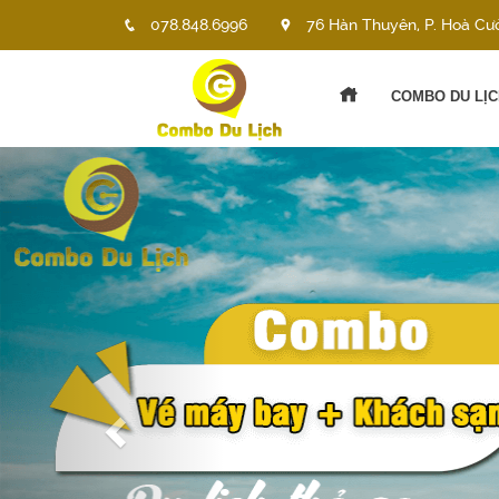
078.848.6996
76 Hàn Thuyên, P. Hoà Cư
COMBO DU LỊC
Previous