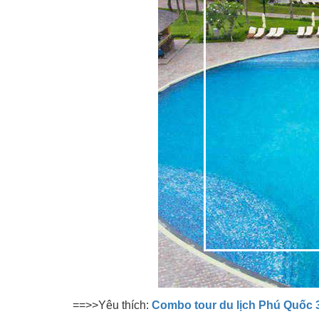
==>>Yêu thích:
Combo tour du lịch Phú Quốc 