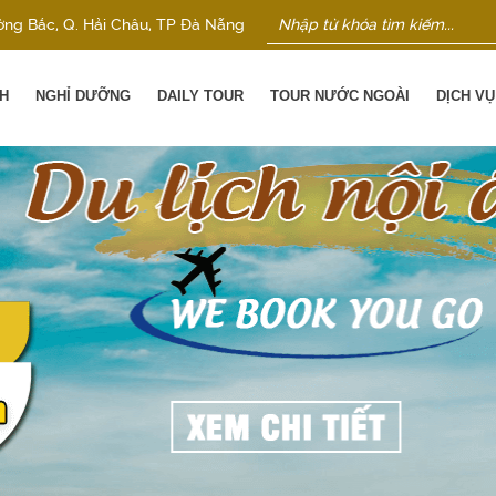
ờng Bắc, Q. Hải Châu, TP Đà Nẵng
H
NGHỈ DƯỠNG
DAILY TOUR
TOUR NƯỚC NGOÀI
DỊCH V