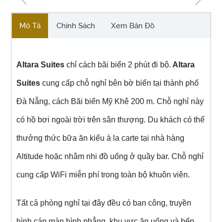
Mô Tả
Chính Sách
Xem Bản Đồ
Altara Suites
chỉ cách bãi biển 2 phút đi bộ.
Altara
Suites
cung cấp chỗ nghỉ bên bờ biển tại thành phố
Đà Nẵng, cách Bãi biển Mỹ Khê 200 m. Chỗ nghỉ này
có hồ bơi ngoài trời trên sân thượng. Du khách có thể
thưởng thức bữa ăn kiểu à la carte tại nhà hàng
Altitude hoặc nhâm nhi đồ uống ở quầy bar. Chỗ nghỉ
cung cấp WiFi miễn phí trong toàn bộ khuôn viên.
Tất cả phòng nghỉ tại đây đều có ban công, truyền
hình cáp màn hình phẳng, khu vực ăn uống và bếp