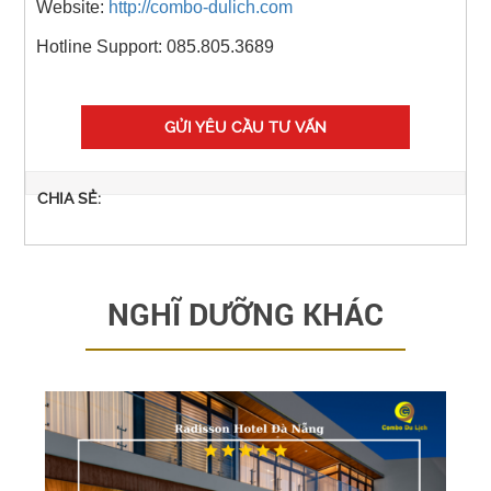
Website:
http://combo-dulich.com
Hotline Support: 085.805.3689
GỬI YÊU CẦU TƯ VẤN
CHIA SẺ:
NGHĨ DƯỠNG KHÁC