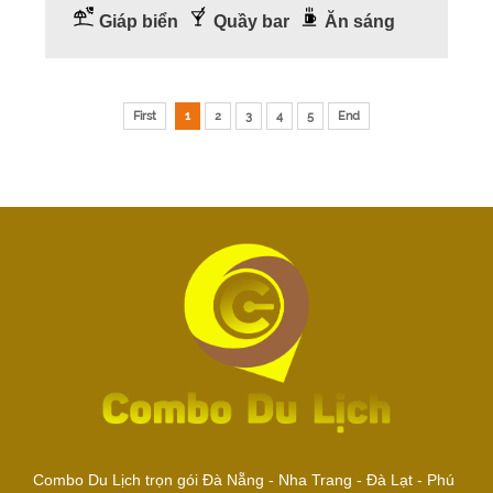
Giáp biển
Quầy bar
Ăn sáng
First
1
2
3
4
5
End
Combo Du Lịch trọn gói Đà Nẵng - Nha Trang - Đà Lạt - Phú