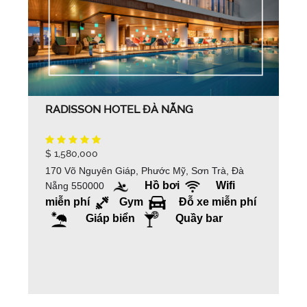
RADISSON HOTEL ĐÀ NẴNG
$ 1,580,000
170 Võ Nguyên Giáp, Phước Mỹ, Sơn Trà, Đà
Hồ bơi
Wifi
Nẵng 550000
miễn phí
Gym
Đỗ xe miễn phí
Giáp biển
Quầy bar