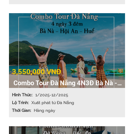
3,550,000 VNĐ
Combo Tour Đà Nẵng 4N3Đ Bà Nà -
Hội An - Huế
Hình Thức:
1/2025-12/2025
Lộ Trình:
Xuất phát từ Đà Nẵng
Thời Gian:
Hằng ngày