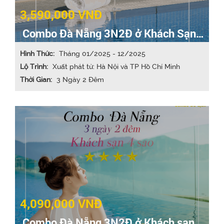
3,590,000 VNĐ
Combo Đà Nẵng 3N2Đ ở Khách Sạn
3* bao gồm VMB
Hình Thức:
Tháng 01/2025 - 12/2025
Lộ Trình:
Xuất phát từ: Hà Nội và TP Hồ Chí Minh
Thời Gian:
3 Ngày 2 Đêm
4,090,000 VNĐ
Combo Đà Nẵng 3N2Đ ở Khách sạn