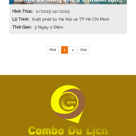
4* bao gồm VMB
Hình Thức:
2/2025-12/2025
Lộ Trình:
Xuất phát từ: Hà Nội và TP Hồ Chí Minh
Thời Gian:
3 Ngày 2 Đêm
First
1
2
End