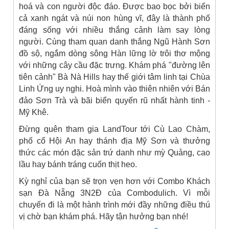
hoá và con người độc đáo. Được bao bọc bởi biển
cả xanh ngát và núi non hùng vĩ, đây là thành phố
đáng sống với nhiều thắng cảnh làm say lòng
người. Cùng tham quan danh thắng Ngũ Hành Sơn
đồ sộ, ngắm dòng sông Hàn lững lờ trôi thơ mộng
với những cây cầu đặc trưng. Khám phá "đường lên
tiên cảnh" Bà Nà Hills hay thế giới tâm linh tại Chùa
Linh Ứng uy nghi. Hoà mình vào thiên nhiên với Bán
đảo Sơn Trà và bãi biển quyến rũ nhất hành tinh -
Mỹ Khê.
Đừng quên tham gia LandTour tới Cù Lao Chàm,
phố cổ Hội An hay thánh địa Mỹ Sơn và thưởng
thức các món đặc sản trứ danh như mỳ Quảng, cao
lầu hay bánh tráng cuốn thịt heo.
Kỳ nghỉ của bạn sẽ trọn vẹn hơn với Combo Khách
sạn Đà Nẵng 3N2Đ của Combodulich. Vì mỗi
chuyến đi là một hành trình mới đầy những điều thú
vị chờ bạn khám phá. Hãy tận hưởng bạn nhé!