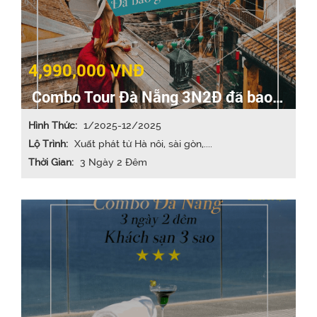
4,990,000 VNĐ
Combo Tour Đà Nẵng 3N2Đ đã bao
gồm vé máy bay
Hình Thức:
1/2025-12/2025
Lộ Trình:
Xuất phát từ Hà nôi, sài gòn,....
Thời Gian:
3 Ngày 2 Đêm