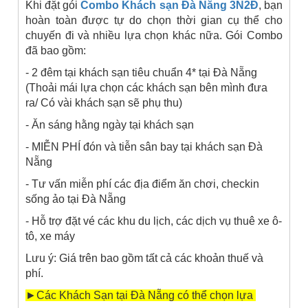
Khi đặt gói
Combo
Khách sạn Đà Nẵng 3N2Đ
, bạn
hoàn toàn được tự do chọn thời gian cụ thể cho
chuyến đi và nhiều lựa chọn khác nữa. Gói Combo
đã bao gồm:
- 2 đêm tại khách sạn tiêu chuẩn 4* tại Đà Nẵng
(Thoải mái lựa chọn các khách sạn bên mình đưa
ra/ Có vài khách sạn sẽ phụ thu)
-
Ăn sáng hằng ngày tại khách sạn
-
MIỄN PHÍ đón và tiễn sân bay tại khách sạn Đà
Nẵng
-
Tư vấn miễn phí các địa điểm ăn chơi, checkin
sống ảo tại Đà Nẵng
- Hỗ trợ đặt vé các khu du lịch, các dịch vụ thuê xe ô-
tô, xe máy
Lưu ý: Giá trên bao gồm tất cả các khoản thuế và
phí.
►Các Khách Sạn tại Đà Nẵng có thể chọn lựa