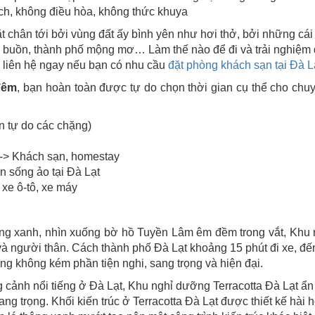
ịch, không điều hòa, không thức khuya
ặt chân tới bởi vùng đất ấy bình yên như hơi thở, bởi những c
m buồn, thành phố mộng mơ… Làm thế nào để đi và trải nghiệm
 liên hệ ngay nếu bạn có
nhu cầu
đặt phòng khách sạn tại Đà L
đêm
, bạn hoàn toàn được tự do chọn thời gian cụ thể cho ch
n tự do các chặng)
--> Khách sạn, homestay
n sống ảo tại Đà Lạt
ê xe ô-tô, xe máy
hông xanh, nhìn xuống bờ hồ Tuyền Lâm êm đềm trong vắt, Khu
à người thân. Cách thành phố Đà Lạt khoảng 15 phút đi xe, đế
ng không kém phần tiện nghi, sang trọng và hiện đại.
cảnh nổi tiếng ở Đà Lạt, Khu nghỉ dưỡng Terracotta Đà Lạt ẩ
g trọng. Khối kiến trúc ở Terracotta Đà Lạt được thiết kế hài