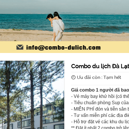
Combo du lịch Đà Lạt
Ưu đãi còn : Tạm hết
Giá combo 1 người đã ba
- Vé máy bay khứ hồi (có th
- Tiêu chuẩn phòng Sup của
- MIỄN PHÍ đón và tiễn sân
- Tư vấn miễn phí các địa đi
- Hỗ trợ đặt vé các khu du lị
** Đặt ít nhất 2 combo trở lê