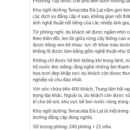
Phương Tây được che phủ bên dưới những tán l
Khu nghỉ dưỡng Terracotta Đà Lạt nằm gọn tron
các dịch vụ đẳng cấp 4 sao, không gian nội thấ
ảnh nghệ thuật nổi tiếng của các nhiếp ảnh gia,
Từ phòng nghỉ, du khách sẽ được ngắm nhìn r
theo triền đồi, len lỏi giữa rừng cây thông 
được trồng xen kẽ nhau rực rỡ khoe màu dưới á
khổng lồ được làm bằng gốm nghệ thuật như tô
Không chỉ được hít thở không khí trong lành,
hồ nước thơ mộng; lắng nghe những âm thanh t
hoa tươi đẹp khắp nơi; du khách còn được th
nghiệp và chu đáo nhất.
Với sức chứa trên 400 khách, Trung tâm hội nghị
trọng đại khác. Ngoài ra, du khách còn được s
trí cho trẻ em, khu vực bể bơi nước nóng trong 
Khu nghỉ dưỡng Terracotta Đà Lạt là một tron
dưỡng đẳng cấp đúng nghĩa.
Số lượng phòng: 240 phòng + 21 villa