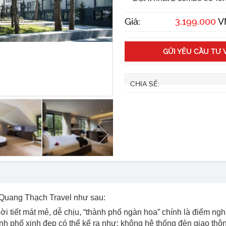
Giá:
3.199.000
V
GỬI YÊU CẦU TƯ 
CHIA SẺ:
 Quang Thạch Travel như sau:
 tiết mát mẻ, dễ chịu, “thành phố ngàn hoa” chính là điểm ngh
nh phố xinh đẹp có thể kể ra như: không hệ thống đèn giao thông