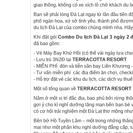
giao thông, không có xe xích lô chở khách du l
Bạn sẽ phải lòng Đà Lạt ngay từ lần đầu tiên đ
phố ngàn hoa, xứ sở tình yêu, thành phố đượ
du lịch Đà Lạt của combo chúng mình nha. Hãy
Khi đặt gói
Combo Du lịch Đà Lạt 3 ngày 2 
đã bao gồm:
- Vé Máy Bay Khứ Hồi (có thể vài ngày lựa chọ
- Lưu trú 3N2Đ tại
TERRACOTTA RESORT
- MIỄN PHÍ đón và tiễn sân bay Liên Khương 
- Tư vấn miễn phí các địa điểm ăn chơi, checki
- Hỗ trợ đặt vé các khu du lịch, các dịch vụ thu
Một số tổng quan về
TERRACOTTA RESORT
Nằm ở một vị trí đắc địa, bao phủ bởi rừng t
gợi ý cho kì nghỉ dưỡng lãng mạn bên bạn bè v
có cơ hội trải nghiệm một Đà Lạt thơ mộng như
Bên bờ Hồ Tuyền Lâm – một trong những thắng 
mai như một phân khu nghỉ dưỡng đẳng cấp, san