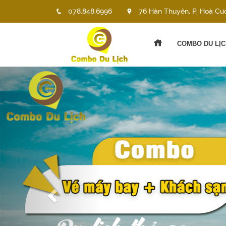
078.848.6996
76 Hàn Thuyên, P. Hoà Cư
COMBO DU LỊC
Previous