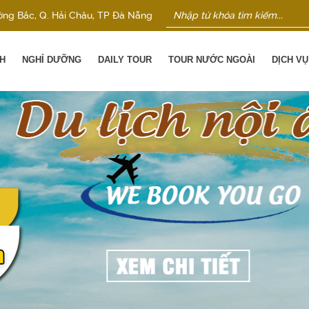
ờng Bắc, Q. Hải Châu, TP Đà Nẵng
H
NGHỈ DƯỠNG
DAILY TOUR
TOUR NƯỚC NGOÀI
DỊCH V