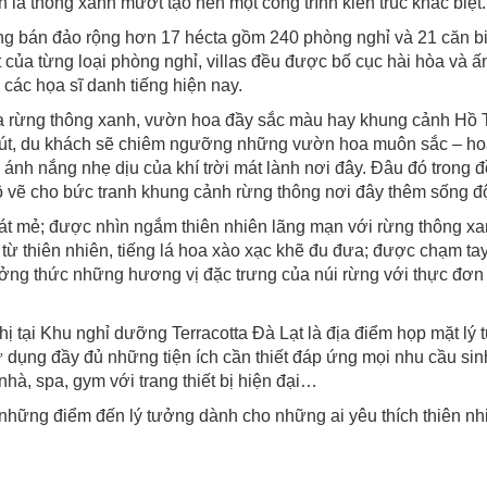
á thông xanh mướt tạo nên một công trình kiến trúc khác biệt.
g bán đảo rộng hơn 17 hécta gồm 240 phòng nghỉ và 21 căn biệ
t của từng loại phòng nghỉ, villas đều được bố cục hài hòa và
 các họa sĩ danh tiếng hiện nay.
a rừng thông xanh, vườn hoa đầy sắc màu hay khung cảnh Hồ T
cao vút, du khách sẽ chiêm ngưỡng những vườn hoa muôn sắc –
nh nắng nhẹ dịu của khí trời mát lành nơi đây. Đâu đó trong đ
 vẽ cho bức tranh khung cảnh rừng thông nơi đây thêm sống đ
 mát mẻ; được nhìn ngắm thiên nhiên lãng mạn với rừng thông 
ừ thiên nhiên, tiếng lá hoa xào xạc khẽ đu đưa; được chạm ta
ưởng thức những hương vị đặc trưng của núi rừng với thực đơ
 tại Khu nghỉ dưỡng Terracotta Đà Lạt là địa điểm họp mặt lý tư
ử dụng đầy đủ những tiện ích cần thiết đáp ứng mọi nhu cầu si
nhà, spa, gym với trang thiết bị hiện đại…
g những điểm đến lý tưởng dành cho những ai yêu thích thiên 