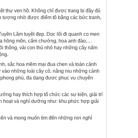
t thự ven hồ. Không chỉ được trang bị đầy đủ
 ấn tượng nhờ được điểm tô bằng các bức tranh,
uyền Lâm tuyệt đẹp. Dọc lối đi quanh co men
 hoa hồng môn, cẩm chướng, hoa anh đào,…
ồi thông, vài con thú nhỏ hay những cây nấm
ộng.
xanh, sắc hoa mềm mại đua chen và toàn cảnh
y vào những loài cây cỏ, nâng niu những cánh
n phong phú, đa dạng được phục vụ chuyên
ởng hay thích hợp tổ chức các sự kiện, giải trí
nh hoạt và nghỉ dưỡng như: khu phức hợp giải
nhiên và mong muốn tìm đến những nơi nghỉ