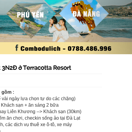
 3N2Đ ở Terracotta Resort
o gồm :
ể vài ngày lựa chọn tự do các chặng)
 Khách sạn + ăn sáng 2 bữa
 bay Liên Khương --> Khách sạn (30km)
ểm ăn chơi, checkin sống ảo tại Đà Lạt
ch, các dịch vụ thuê xe ô-tô, xe máy
n