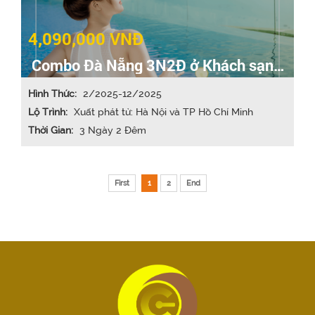
4,090,000 VNĐ
Combo Đà Nẵng 3N2Đ ở Khách sạn
4* bao gồm VMB
Hình Thức:
2/2025-12/2025
Lộ Trình:
Xuất phát từ: Hà Nội và TP Hồ Chí Minh
Thời Gian:
3 Ngày 2 Đêm
First
1
2
End