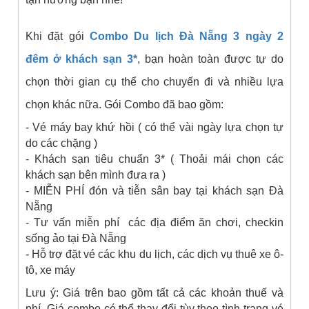
Khi đặt gói
Combo Du lịch Đà Nẵng 3 ngày 2
đêm
ở khách sạn 3*
, bạn hoàn toàn được tự do
chọn thời gian cụ thể cho chuyến đi và nhiều lựa
chọn khác nữa. Gói Combo đã bao gồm:
- Vé máy bay khứ hồi ( có thể vài ngày lựa chọn tự
do các chặng )
- Khách sạn tiêu chuẩn 3* ( Thoải mái chọn các
khách sạn bên mình đưa ra )
- MIỄN PHÍ đón và tiễn sân bay tại khách sạn Đà
Nẵng
- Tư vấn miễn phí các địa điểm ăn chơi, checkin
sống ảo tại Đà Nẵng
- Hỗ trợ đặt vé các khu du lịch, các dịch vụ thuê xe ô-
tô, xe máy
Lưu ý: Giá trên bao gồm tất cả các khoản thuế và
phí. Giá combo có thể thay đổi tùy theo tình trạng vé