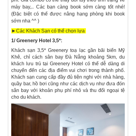
máy bay,.. Các bạn càng book sớm càng tốt nhé!
(Đặc biệt có thể được nâng hạng phòng khi book
sớm nha ^^ )
►Các Khách Sạn có thể chọn lựa
1/ Greenery Hotel 3,5*:
Khách sạn 3,5* Greenery toạ lạc gần bãi biển Mỹ
Khê, chỉ cách sân bay Đà Nẵng khoảng 5km, du
khách lưu trú tại Greenery Hotel có thể dễ dàng di
chuyển đến các địa điểm vui chơi trong thành phố.
Khách sạn cung cấp đầy đủ tiện nghi với nhà hàng,
quầy bar, hồ bơi cũng như các dịch vụ như đưa đón
sân bay với khoản phụ phí nhỏ và thu đổi ngoại tệ
cho du khách.