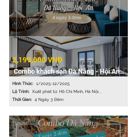
2,199,000 VNĐ
Combo khách sạn Đà Nẵng - Hội An
4N3Đ
Hình Thức:
1/2025-12/2025
Lộ Trình:
Xuất phát từ: Hồ Chí Minh, Hà Nội....
Thời Gian:
4 Ngày 3 Đêm