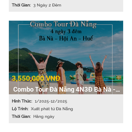
Thời Gian:
3 Ngày 2 Đêm
3,550,000 VNĐ
Combo Tour Đà Nẵng 4N3Đ Bà Nà -
Hội An - Huế
Hình Thức:
1/2025-12/2025
Lộ Trình:
Xuất phát từ Đà Nẵng
Thời Gian:
Hằng ngày