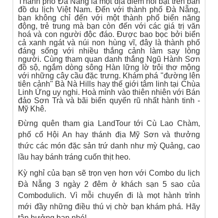
Thành phố Đà Nẵng là một địa điểm nổi bật trên bản
đồ du lịch Việt Nam. Đến với thành phố Đà Nẵng,
bạn không chỉ đến với một thành phố biển năng
động, trẻ trung mà bạn còn đến với các giá trị văn
hoá và con người độc đáo. Được bao bọc bởi biển
cả xanh ngát và núi non hùng vĩ, đây là thành phố
đáng sống với nhiều thắng cảnh làm say lòng
người. Cùng tham quan danh thắng Ngũ Hành Sơn
đồ sộ, ngắm dòng sông Hàn lững lờ trôi thơ mộng
với những cây cầu đặc trưng. Khám phá "đường lên
tiên cảnh" Bà Nà Hills hay thế giới tâm linh tại Chùa
Linh Ứng uy nghi. Hoà mình vào thiên nhiên với Bán
đảo Sơn Trà và bãi biển quyến rũ nhất hành tinh -
Mỹ Khê.
Đừng quên tham gia LandTour tới Cù Lao Chàm,
phố cổ Hội An hay thánh địa Mỹ Sơn và thưởng
thức các món đặc sản trứ danh như mỳ Quảng, cao
lầu hay bánh tráng cuốn thịt heo.
Kỳ nghỉ của bạn sẽ trọn vẹn hơn với Combo du lịch
Đà Nẵng 3 ngày 2 đêm ở khách sạn 5 sao của
Combodulich. Vì mỗi chuyến đi là mọt hành trình
mới đầy những điều thú vị chờ bạn khám phá. Hãy
tận hưởng bạn nhé!