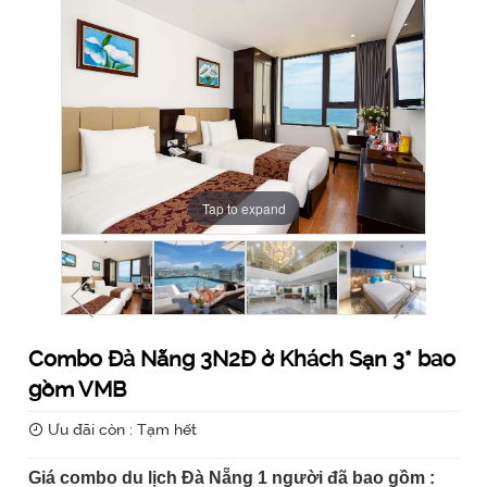
Tap to expand
Tap to expand
Tap to expand
Tap to expand
Tap to expand
Tap to expand
Tap to expand
Tap to expand
Combo Đà Nẵng 3N2Đ ở Khách Sạn 3* bao
gồm VMB
Ưu đãi còn : Tạm hết
Giá combo du lịch Đà Nẵng 1 người đã bao gồm :