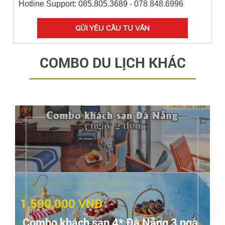
Hotline Support: 085.805.3689 - 078 848.6996
GỬI YÊU CẦU TƯ VẤN
COMBO DU LỊCH KHÁC
1,590,000 VNĐ
Combo khách sạn 4* Đà Nẵng 3 ngày