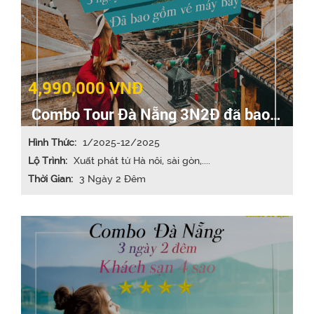
4,990,000 VNĐ
Combo Tour Đà Nẵng 3N2Đ đã bao
gồm vé máy bay
Hình Thức:
1/2025-12/2025
Lộ Trình:
Xuất phát từ Hà nôi, sài gòn,....
Thời Gian:
3 Ngày 2 Đêm