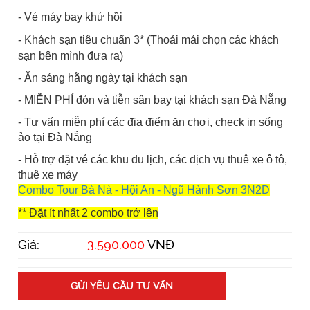
- Vé máy bay khứ hồi
- Khách sạn tiêu chuẩn 3* (Thoải mái chọn các khách
sạn bên mình đưa ra)
- Ăn sáng hằng ngày tại khách sạn
- MIỄN PHÍ đón và tiễn sân bay tại khách sạn Đà Nẵng
- Tư vấn miễn phí các địa điểm ăn chơi, check in sống
ảo tại Đà Nẵng
- Hỗ trợ đặt vé các khu du lịch, các dịch vụ thuê xe ô tô,
thuê xe máy
Combo Tour Bà Nà - Hội An
- Ngũ Hành Sơn 3N2D
** Đặt ít nhất 2 combo trở lên
Giá:
3.590.000
VNĐ
GỬI YÊU CẦU TƯ VẤN