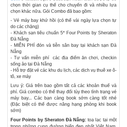
chọn thời gian cụ thể cho chuyến đi và nhiều lựa
chọn khác nữa. Gói Combo đã bao gồm:
- Vé máy bay khứ hồi (có thể vài ngày lựa chọn tự
do các chặng)
- Khách sạn tiêu chuẩn 5* Four Points by Sheraton
Đà Nẵng
- MIỄN PHÍ đón và tiễn sân bay tại khách sạn Đà
Nẵng
- Tư vấn miễn phí các địa điểm ăn chơi, checkin
sống ảo tại Đà Nẵng
- Hỗ trợ đặt vé các khu du lịch, các dịch vụ thuê xe ô-
tô, xe máy
Lưu ý: Giá trên bao gồm tất cả các khoản thuế và
phí. Giá combo có thể thay đổi tùy theo tình trạng vé
máy bay... Các bạn càng book sớm càng tốt nhé
(Đặc biệt có thể được nâng hạng phòng khi book
sớm)
Four Points by Sheraton Đà Nẵng:
toạ lạc tại một
trong những cung đường biển đẹp nhất Việt Nam,