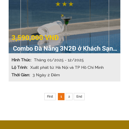
3,590,000 VNĐ
Combo Đà Nẵng 3N2Đ ở Khách Sạn
3* bao gồm VMB
Hình Thức:
Tháng 01/2025 - 12/2025
Lộ Trình:
Xuất phát từ: Hà Nội và TP Hồ Chí Minh
Thời Gian:
3 Ngày 2 Đêm
First
1
2
End