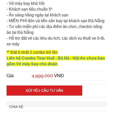
- Vé máy bay khứ hồi
- Khách sạn tiêu chuẩn 5*
- Ăn sáng hằng ngày tại khách sạn
- MIỄN PHÍ đón và tiễn sân bay tại khách sạn Đà Nẵng
- Tư vấn miễn phí các địa điểm ăn chơi, checkin sống
ảo tại Đà Nẵng
- Hỗ trợ đặt vé các khu du lịch, các dịch vụ thuê xe ô-tô,
xe máy
** Đặt ít nhất 2 combo trở lên
Liên hệ Combo Tour Huế - Bà Nà - Hội An chưa bao
gồm Vé máy bay cho đoàn
Giá:
4.999.000
VNĐ
GỬI YÊU CẦU TƯ VẤN
CHIA SẺ: