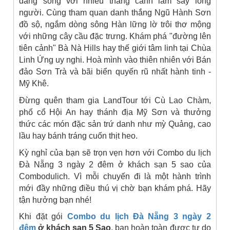
đáng sống với nhiều thắng cảnh làm say lòng
người. Cùng tham quan danh thắng Ngũ Hành Sơn
đồ sộ, ngắm dòng sông Hàn lững lờ trôi thơ mộng
với những cây cầu đặc trưng. Khám phá "đường lên
tiên cảnh" Bà Nà Hills hay thế giới tâm linh tại Chùa
Linh Ứng uy nghi. Hoà mình vào thiên nhiên với Bán
đảo Sơn Trà và bãi biển quyến rũ nhất hành tinh -
Mỹ Khê.
Đừng quên tham gia LandTour tới Cù Lao Chàm,
phố cổ Hội An hay thánh địa Mỹ Sơn và thưởng
thức các món đặc sản trứ danh như mỳ Quảng, cao
lầu hay bánh tráng cuốn thịt heo.
Kỳ nghỉ của bạn sẽ trọn vẹn hơn với Combo du lịch
Đà Nẵng 3 ngày 2 đêm ở khách sạn 5 sao của
Combodulich. Vì mỗi chuyến đi là một hành trình
mới đầy những điều thú vị chờ bạn khám phá. Hãy
tận hưởng bạn nhé!
Khi đặt gói
Combo du lịch Đà Nẵng 3 ngày 2
đêm
ở khách sạn 5 Sao
, bạn hoàn toàn được tự do