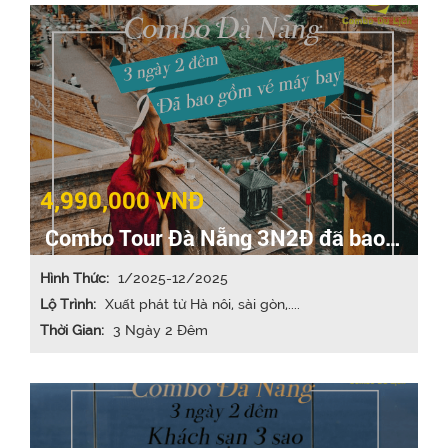
4,990,000 VNĐ
Combo Tour Đà Nẵng 3N2Đ đã bao
gồm vé máy bay
Hình Thức:
1/2025-12/2025
Lộ Trình:
Xuất phát từ Hà nôi, sài gòn,....
Thời Gian:
3 Ngày 2 Đêm