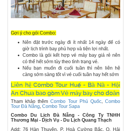
Gợi ý cho gói Combo:
Nên đặt trước ngày đi ít nhất 14 ngày để có
giờ lịch trình bay phù hợp và tiện lợi nhất.
Combo là gói kết hợp vé máy bay giá rẻ nên
có thể hết sớm tùy theo tình trạng vé.
Nếu bạn muốn đi cuối tuần thì nên liên hệ
càng sớm sàng tốt vì vé cuối tuần hay hết sớm
Liên hệ Combo Tour Huế - Bà Nà - Hội
An Chưa bao gồm Vé máy bay cho đoàn
Tham khảo thêm
Combo Tour Phú Quốc
,
Combo
Tour Đà Nẵng
,
Combo Tour Sapa
Combo Du Lịch Đà Nẵng - Công Ty TNHH
Thương Mại - Dịch Vụ - Du Lịch Quang Thạch
Add: 76 Hàn Thuyên, P. Hoà Cường Bắc, Q. Hải