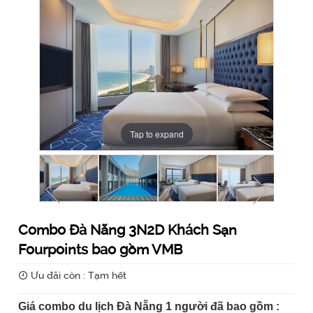
Tap to expand
Tap to expand
Tap to expand
Tap to expand
Tap to expand
Tap to expand
Tap to expand
Tap to expand
Tap to expand
Combo Đà Nẵng 3N2D Khách Sạn
Fourpoints bao gồm VMB
Ưu đãi còn : Tạm hết
Giá combo du lịch Đà Nẵng 1 người đã bao gồm :