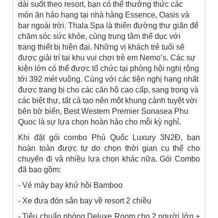
dài suốt theo resort, bạn có thể thưởng thức các
món ăn hảo hạng tại nhà hàng Essence, Oasis và
bar ngoài trời. Thala Spa là thiên đường thư giãn để
chăm sóc sức khỏe, cùng trung tâm thể dục với
trang thiết bị hiện đại. Những vị khách trẻ tuổi sẽ
được giải trí tại khu vui chơi trẻ em Nemo’s. Các sự
kiện lớn có thể được tổ chức tại phòng hội nghị rộng
tới 392 mét vuông. Cùng với các tiện nghị hạng nhất
được trang bị cho các căn hộ cao cấp, sang trọng và
các biệt thự, tất cả tạo nên một khung cảnh tuyệt vời
bên bờ biển, Best Western Premier Sonasea Phu
Quoc là sự lựa chọn hoàn hảo cho mỗi kỳ nghỉ.
Khi đặt gói combo Phú Quốc Luxury 3N2Đ, bạn
hoàn toàn được tự do chọn thời gian cụ thể cho
chuyến đi và nhiều lựa chọn khác nữa. Gói Combo
đã bao gồm:
- Vé máy bay khứ hồi Bamboo
- Xe đưa đón sân bay về resort 2 chiều
- Tiêu chuẩn phòng Deluxe Room cho 2 người lớn +