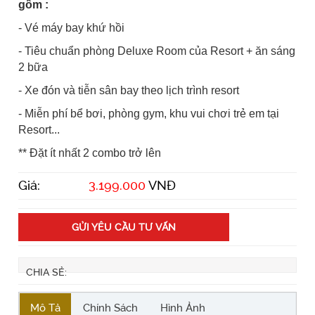
gồm :
- Vé máy bay khứ hồi
- Tiêu chuẩn phòng Deluxe Room của Resort + ăn sáng
2 bữa
- Xe đón và tiễn sân bay theo lịch trình resort
- Miễn phí bể bơi, phòng gym, khu vui chơi trẻ em tại
Resort...
** Đặt ít nhất 2 combo trở lên
Giá:
3.199.000
VNĐ
GỬI YÊU CẦU TƯ VẤN
CHIA SẺ:
Mô Tả
Chính Sách
Hình Ảnh