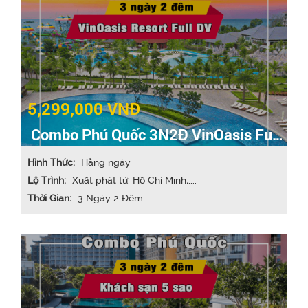
5,299,000 VNĐ
Combo Phú Quốc 3N2Đ VinOasis Full
dịch vụ
Hình Thức:
Hằng ngày
Lộ Trình:
Xuất phát từ: Hồ Chí Minh,....
Thời Gian:
3 Ngày 2 Đêm