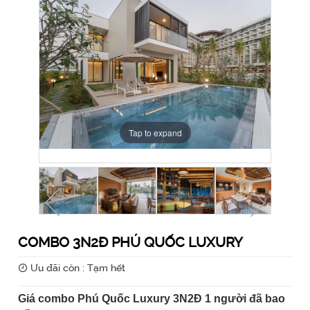
Tap to expand
Tap to expand
Tap to expand
Tap to expand
Tap to expand
Tap to expand
Tap to expand
Tap to expand
Tap to expand
Tap to expand
COMBO 3N2Đ PHÚ QUỐC LUXURY
Ưu đãi còn : Tạm hết
Giá combo Phú Quốc Luxury 3N2Đ 1 người đã bao