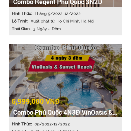
Combo Regent Phú Quốc 3N2D
Hình Thức:
Tháng 9/2022-12/2022
Lộ Trình:
Xuất phát từ: Hồ Chí Minh, Hà Nội
Thời Gian:
3 Ngày 2 Đêm
5,999,000 VNĐ
Combo Phú Quốc 4N3Đ VinOasis &
Sunset Beach
Hình Thức:
09/2022-12/2022