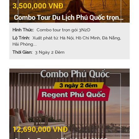
3,500,000 VNĐ
Combo Tour Du Lịch Phú Quốc trọn
gói 3N2Đ
Hình Thức:
Combo tour trọn gói 3N2D
Lộ Trình:
Xuất phát từ: Hà Nội, Hồ Chí Minh, Đà Nẵng,
Hải Phòng....
Thời Gian:
3 Ngày 2 Đêm
12,690,000 VNĐ