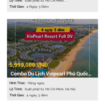
Lộ Trình:
Xuất phát từ: Hồ Chí Minh, ....
Thời Gian:
4 Ngày 3 Đêm
5,999,000 VNĐ
Combo Du Lịch Vinpearl Phú Quốc
4N3Đ trọn gói ăn ún và vui chơi
Hình Thức:
Hằng ngày
Lộ Trình:
Xuất phát từ: Hồ Chí Minh, Hà Nội
Thời Gian:
4 ngày 3 đêm