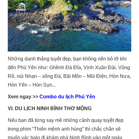
Những danh thắng tuyệt đẹp, bạn không nên bỏ lỡ khi
đến Phú Yên như: Ghềnh Đá Đĩa, Vịnh Xuân Đài, Vũng
Rô, núi Nhạn – sông Đà, Bãi Môn – Mũi Điện, Hòn Nưa,
Hòn Yến – Hòn Sụn...
Xem ngay >>
Combo du lịch Phú Yên
VI. DU LỊCH NINH BÌNH THƠ MỘNG
Nếu bạn đã từng say mê những cảnh quay tuyệt đẹp
trong phim “Thiên mệnh anh hùng” thì chắc chắn sẽ
muốn vác balo đi khám phá Ninh Bình vào một ngày