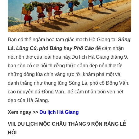
Bạn có thể ngắm hoa tam giác mạch Hà Giang tại
Sủng
Là, Lũng Cú, phó Bảng hay Phố Cáo
để cảm nhận
nét nên thơ của loài hoa này.Du lịch Hà Giang tháng 9,
bạn còn có cơ hội thưởng thức cảnh đẹp nên thơ từ
những đồng lúa chín vàng rực rỡ, khám phá một vài
danh thắng như thung lũng Sủng Là, phố cổ Đồng Văn,
cao nguyên đá Đồng Văn...để cảm nhận trọn vẹn nét
đẹp của Hà Giang.
Xem ngay >>
Du lịch Hà Giang
VIII. DU LỊCH MỘC CHÂU THÁNG 9 RỘN RÀNG LỄ
HỘI