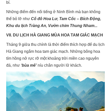
bí.
Những điểm đến nổi tiếng ở Ninh Bình mà bạn không
thể bỏ lỡ như
Cố đô Hoa Lư, Tam Cốc – Bích Động,
Khu du lịch Tràng An, Vườn chim Thung Nham...
VII. DU LỊCH HÀ GIANG MÙA HOA TAM GIÁC MẠCH
Tháng 9 giữa thu chính là thời điểm thích hợp để du lịch
Hà Giang ngắm hoa tam giác mạch. Những bông hoa
tím hồng nở rực rỡ một khoảng trời miền cao nguyên
đá, như
‘bùa mê’
níu chân người lữ khách.