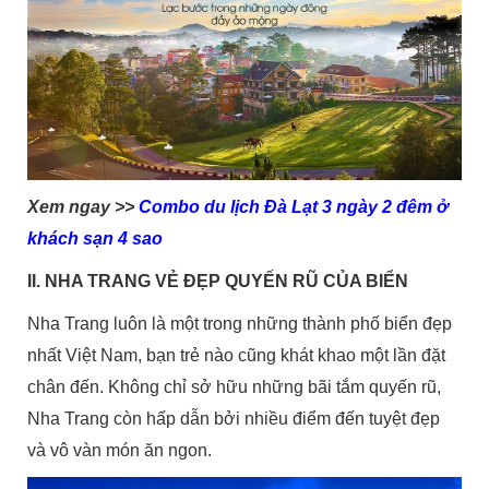
Xem ngay >>
Combo du lịch Đà Lạt 3 ngày 2 đêm ở
khách sạn 4 sao
II. NHA TRANG VẺ ĐẸP QUYẾN RŨ CỦA BIỂN
Nha Trang luôn là một trong những thành phố biển đẹp
nhất Việt Nam, bạn trẻ nào cũng khát khao một lần đặt
chân đến. Không chỉ sở hữu những bãi tắm quyến rũ,
Nha Trang còn hấp dẫn bởi nhiều điểm đến tuyệt đẹp
và vô vàn món ăn ngon.