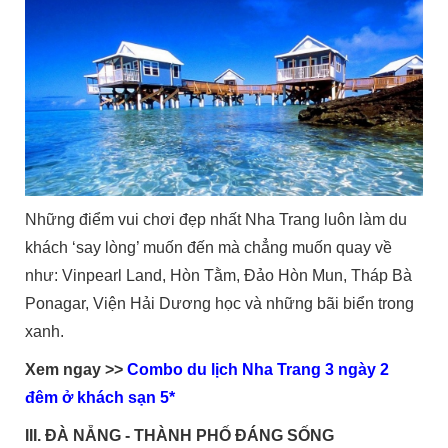
Những điểm vui chơi đẹp nhất Nha Trang luôn làm du
khách ‘say lòng’ muốn đến mà chẳng muốn quay về
như: Vinpearl Land, Hòn Tằm, Đảo Hòn Mun, Tháp Bà
Ponagar, Viện Hải Dương học và những bãi biển trong
xanh.
Xem ngay >>
Combo du lịch Nha Trang 3 ngày 2
đêm ở khách sạn 5*
III. ĐÀ NẴNG - THÀNH PHỐ ĐÁNG SỐNG