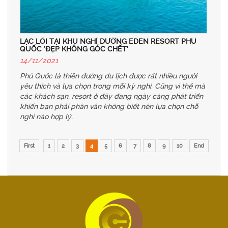
LẠC LỐI TẠI KHU NGHỈ DƯỠNG EDEN RESORT PHÚ
QUỐC ‘ĐẸP KHÔNG GÓC CHẾT’
14/11/2021
Phú Quốc là thiên đường du lịch được rất nhiều người
yêu thích và lựa chọn trong mỗi kỳ nghỉ. Cũng vì thế mà
các khách sạn, resort ở đây đang ngày càng phát triển
khiến bạn phải phân vân không biết nên lựa chọn chỗ
nghỉ nào hợp lý.
First
1
2
3
4
5
6
7
8
9
10
End