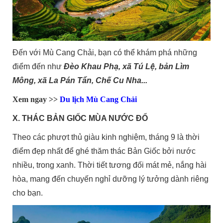
Đến với Mù Cang Chải, bạn có thể khám phá những
điểm đến như
Đ
èo Khau Phạ, xã Tú Lệ, bản Lìm
Mông, xã La Pán Tẩn, Chế Cu Nha...
Xem ngay >>
Du lịch Mù Cang Chải
X. THÁC BẢN GIỐC MÙA NƯỚC ĐỔ
Theo các phượt thủ giàu kinh nghiệm, tháng 9 là thời
điểm đẹp nhất để ghé thăm thác Bản Giốc bởi nước
nhiều, trong xanh. Thời tiết tương đối mát mẻ, nắng hài
hòa, mang đến chuyến nghỉ dưỡng lý tưởng dành riêng
cho bạn.