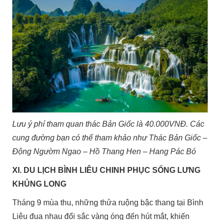
Lưu ý phí tham quan thác Bản Giốc là 40.000VNĐ. Các
cung đường bạn có thể tham khảo như Thác Bản Giốc –
Động Ngườm Ngao – Hồ Thang Hen – Hang Pác Bó
XI. DU LỊCH BÌNH LIÊU CHINH PHỤC SỐNG LƯNG
KHỦNG LONG
Tháng 9 mùa thu, những thửa ruộng bậc thang tại Bình
Liêu đua nhau đổi sắc vàng óng đến hút mắt, khiến