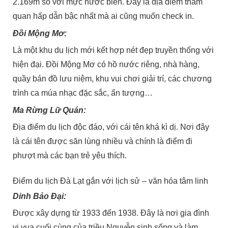
2.169m so với mực nước biển. Đây là địa điểm thăm
quan hấp dẫn bậc nhất mà ai cũng muốn check in.
Đồi Mộng Mơ:
Là một khu du lịch mới kết hợp nét đẹp truyền thống với
hiện đại. Đồi Mộng Mơ có hồ nước riêng, nhà hàng,
quầy bán đồ lưu niệm, khu vui chơi giải trí, các chương
trình ca múa nhạc đặc sắc, ấn tượng…
Ma Rừng Lữ Quán:
Địa điểm du lịch độc đáo, với cái tên khá kì dị. Nơi đây
là cái tên được săn lùng nhiều và chính là điểm đi
phượt mà các bạn trẻ yêu thích.
Điểm du lịch Đà Lạt gắn với lịch sử – văn hóa tâm linh
Dinh Bảo Đại:
Được xây dựng từ 1933 đến 1938. Đây là nơi gia đình
vị vua cuối cùng của triều Nguyễn sinh sống và làm