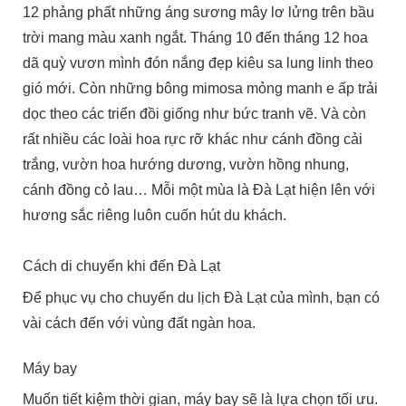
12 phảng phất những áng sương mây lơ lửng trên bầu
trời mang màu xanh ngắt. Tháng 10 đến tháng 12 hoa
dã quỳ vươn mình đón nắng đẹp kiêu sa lung linh theo
gió mới. Còn những bông mimosa mỏng manh e ấp trải
dọc theo các triển đồi giống như bức tranh vẽ. Và còn
rất nhiều các loài hoa rực rỡ khác như cánh đồng cải
trắng, vườn hoa hướng dương, vườn hồng nhung,
cánh đồng cỏ lau… Mỗi một mùa là Đà Lạt hiện lên với
hương sắc riêng luôn cuốn hút du khách.
Cách di chuyển khi đến Đà Lạt
Để phục vụ cho chuyến du lịch Đà Lạt của mình, bạn có
vài cách đến với vùng đất ngàn hoa.
Máy bay
Muốn tiết kiệm thời gian, máy bay sẽ là lựa chọn tối ưu.