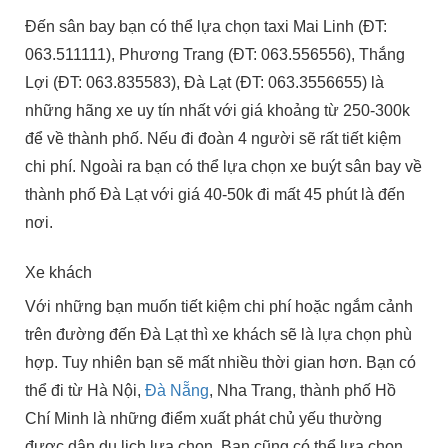
Đến sân bay bạn có thể lựa chọn taxi Mai Linh (ĐT:
063.511111), Phương Trang (ĐT: 063.556556), Thắng
Lợi (ĐT: 063.835583), Đà Lạt (ĐT: 063.3556655) là
những hãng xe uy tín nhất với giá khoảng từ 250-300k
để về thành phố. Nếu đi đoàn 4 người sẽ rất tiết kiệm
chi phí. Ngoài ra bạn có thể lựa chọn xe buýt sân bay về
thành phố Đà Lạt với giá 40-50k đi mất 45 phút là đến
nơi.
Xe khách
Với những bạn muốn tiết kiệm chi phí hoặc ngắm cảnh
trên đường đến Đà Lạt thì xe khách sẽ là lựa chọn phù
hợp. Tuy nhiên bạn sẽ mất nhiều thời gian hơn. Bạn có
thể đi từ Hà Nội,
Đà Nẵng
, Nha Trang, thành phố Hồ
Chí Minh là những điểm xuất phát chủ yếu thường
được dân du lịch lựa chọn. Bạn cũng có thể lựa chọn