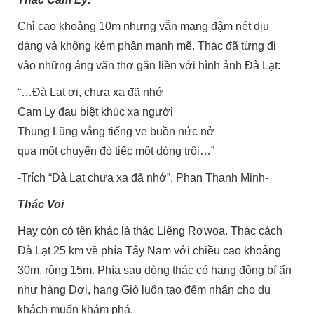
Chỉ cao khoảng 10m nhưng vẫn mang đậm nét dịu
dàng và không kém phần mạnh mẽ. Thác đã từng đi
vào những áng văn thơ gắn liền với hình ảnh Đà Lạt:
“…Đà Lạt ơi, chưa xa đã nhớ
Cam Ly đau biệt khúc xa người
Thung Lũng vắng tiếng ve buồn nức nở
qua một chuyến đò tiếc một dòng trôi…”
-Trích “Đà Lạt chưa xa đã nhớ”, Phan Thanh Minh-
Thác Voi
Hay còn có tên khác là thác Liêng Rơwoa. Thác cách
Đà Lạt 25 km về phía Tây Nam với chiều cao khoảng
30m, rộng 15m. Phía sau dòng thác có hang động bí ẩn
như hàng Dơi, hang Gió luôn tạo đểm nhấn cho du
khách muốn khám phá.