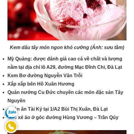
Kem dâu tây món ngon khó cưỡng (Ảnh: sưu tầm)
Mỳ Quảng: được đánh giá cao cả về chất và lượng
nằm tại địa chỉ lô A29, đường Mạc Đĩnh Chi, Đà Lạt
Kem Bơ đường Nguyễn Văn Trỗi
Xắp xắp bên Hồ Xuân Hương
Quán nướng Cu Đức chuyên các món đặc sản Tây
Nguyên
Quán ăn Tài Ký tại 1/A2 Bùi Thị Xuân, Đà Lạt
Chè xé áo ở góc đường Hùng Vương – Trần Qúy
Cáp