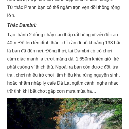
Từ thác Prenn bạn có thể ngắm trọn vẹn đồi thông rộng
lớn.
Thác Dambri:
Tạo thành 2 dòng chảy cao thấp rất hùng vĩ với độ cao
40m. Để leo lên đỉnh thác, chỉ cần đi bộ khoảng 138 bậc
là bạn đã đến nơi. Đồng thời, tại Dambri có trò chơi
cảm giác mạnh là trượt máng dài 1.650m khiến giới trẻ
phát cuồng vì thích thú. Ngoài ra bạn còn được đốt lửa
trại, chơi nhiều trò chơi, tìm hiểu khu rừng nguyên sinh,
hoặc nhấm nháp ly cafe Đà Lạt ngắm cảnh, nghe nhạc
trữ tình khi bất chợt gặp cơn mưa mùa hạ…