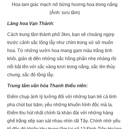
Hoa tam giác mạch nở bừng hương hoa trong nắng
(Ảnh: sưu tầm)
Làng hoa Vạn Thành
:
Cách trung tâm thành phố 3km, bạn sẽ choáng ngợp
trước cảnh sắc lộng lẫy như chìm trong xứ sở muôn
hoa. Từ những vườn hoa mang gam màu trắng tinh
khôi, giản dị đến những sắc hồng phấn nhẹ nhàng rồi
nổi bật lên với sắc vàng tươi trong nắng, sắc tím thủy
chung, sắc đỏ lộng lẫy.
Trung tâm văn hóa Thanh thiếu niên:
Điểm chụp ảnh lý tưởng đối với những bạn trẻ cá tính
pha chút bụi bặm, yêu những khuôn hình độc mà lạ.
Điểm thu hút nhất chính là khán đài với những hàng
ghế trắng xếp san sát nhau nhìn rất Tây. Chính nhờ yếu
tố độc đó khiến khu trung tâm tại số 13 Đinh Tiên Hoàng