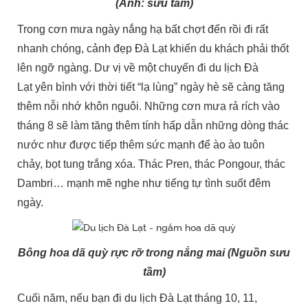
(Ảnh: sưu tầm)
Trong cơn mưa ngày nắng hạ bất chợt đến rồi đi rất
nhanh chóng, cảnh đẹp Đà Lạt khiến du khách phải thốt
lên ngỡ ngàng. Dư vị về một chuyến đi du lịch Đà
Lạt yên bình với thời tiết “lạ lùng” ngày hè sẽ càng tăng
thêm nỗi nhớ khôn nguôi. Những cơn mưa rả rích vào
tháng 8 sẽ làm tăng thêm tính hấp dẫn những dòng thác
nước như được tiếp thêm sức mạnh để ào ào tuôn
chảy, bọt tung trắng xóa. Thác Pren, thác Pongour, thác
Dambri… mạnh mẽ nghe như tiếng tự tình suốt đêm
ngày.
Bông hoa dã quỳ rực rỡ trong nắng mai (Nguồn sưu
tầm)
Cuối năm, nếu bạn đi du lịch Đà Lạt tháng 10, 11,