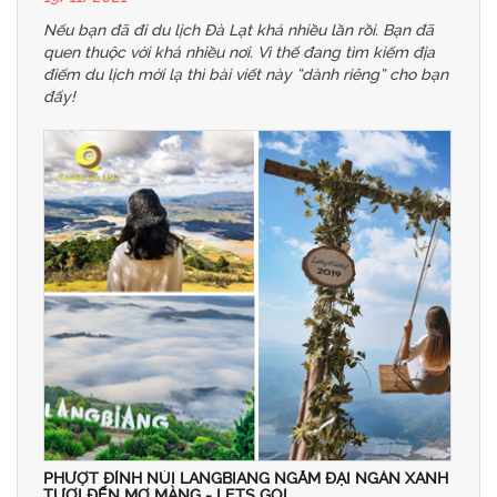
Nếu bạn đã đi du lịch Đà Lạt khá nhiều lần rồi. Bạn đã
quen thuộc với khá nhiều nơi. Vì thế đang tìm kiếm địa
điểm du lịch mới lạ thì bài viết này “dành riêng” cho bạn
đấy!
PHƯỢT ĐỈNH NÚI LANGBIANG NGẮM ĐẠI NGÀN XANH
TƯƠI ĐẾN MƠ MÀNG - LETS GO!