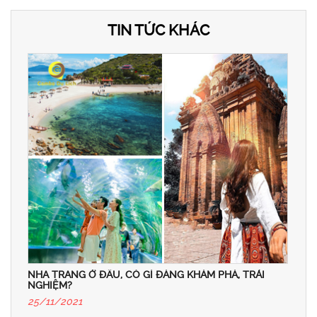
TIN TỨC KHÁC
NHA TRANG Ở ĐÂU, CÓ GÌ ĐÁNG KHÁM PHÁ, TRẢI
NGHIỆM?
25/11/2021