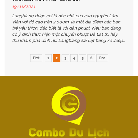
19/11/2021
Langbiang được coi là nóc nhà của cao nguyên Lâm
Viên với độ cao trên 2.000m, là một địa điểm các bạn
trẻ yêu thích, đặc biệt là với dân phượt. Nếu bạn đang
có ý định thực hiện một chuyến phượt Đà Lạt thì hãy
thử khám phá đỉnh núi Langbiang Đà Lạt bằng xe Jeep
để có những trải nghiệm tuyệt vời mà mới lạ trên cao
nguyên lộng gió này.
First
1
2
3
4
5
6
End