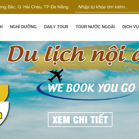
ờng Bắc, Q. Hải Châu, TP Đà Nẵng
H
NGHỈ DƯỠNG
DAILY TOUR
TOUR NƯỚC NGOÀI
DỊCH V