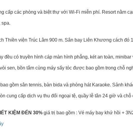
g cấp các phòng và biệt thự với Wi-Fi miễn phí. Resort nằm c
 spa.
h Thiền viện Trúc Lâm 900 m. Sân bay Liên Khương cách đó 
ây đều có truyền hình cáp màn hình phẳng, két an toàn, miniba
 vòi sen, bồn tắm cùng máy sấy tóc được bao gồm trong chỗ ngh
ác bao gồm sân tennis, bàn bida và phòng hát Karaoke. Sảnh khá
còn cung cấp dịch vụ thu đổi ngoại tệ, quầy lễ tân 24 giờ và chỗ
IẾT KIỆM ĐẾN 30%
giá trị bao gồm : Vé máy bay khứ hồi + 3N
đây