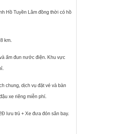
ạnh Hồ Tuyền Lâm đồng thời có hồ
18 km.
r và ấm đun nước điện. Khu vực
ỉ.
ch chung, dịch vụ đặt vé và bàn
 đậu xe riêng miễn phí.
2Đ lưu trú + Xe đưa đón sân bay.