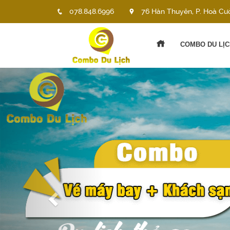
078.848.6996
76 Hàn Thuyên, P. Hoà Cư
COMBO DU LỊC
Previous