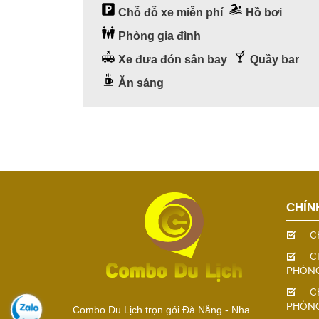
Chỗ đỗ xe miễn phí
Hồ bơi
Phòng gia đình
Xe đưa đón sân bay
Quầy bar
Ăn sáng
CHÍN
C
C
PHÒN
C
PHÒN
Combo Du Lịch trọn gói Đà Nẵng - Nha