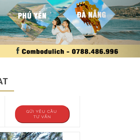
AT
GỬI YÊU CẦU
TƯ VẤN