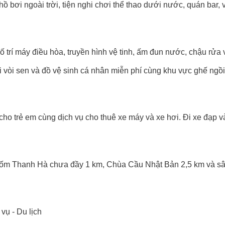
 bơi ngoài trời, tiện nghi chơi thể thao dưới nước, quán bar, 
rí máy điều hòa, truyền hình vệ tinh, ấm đun nước, chậu rửa vệ
i vòi sen và đồ vệ sinh cá nhân miễn phí cùng khu vực ghế ngồ
cho trẻ em cùng dịch vụ cho thuê xe máy và xe hơi. Đi xe đạp v
m Thanh Hà chưa đầy 1 km, Chùa Cầu Nhật Bản 2,5 km và sân 
ụ - Du lịch