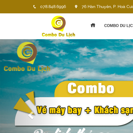
078.848.6996
76 Hàn Thuyên, P. Hoà Cư
COMBO DU LỊC
Previous