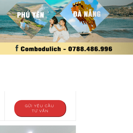
GỬI YÊU CẦU
TƯ VẤN