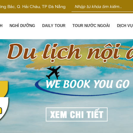
ờng Bắc, Q. Hải Châu, TP Đà Nẵng
H
NGHỈ DƯỠNG
DAILY TOUR
TOUR NƯỚC NGOÀI
DỊCH V