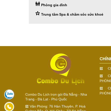
Phòng gia đình
Trung tâm Spa & chăm sóc sức khoẻ
CHÍN
C
C
PHÒN
C
PHÒN
Combo Du Lịch trọn gói Đà Nẵng - Nha
Trang - Đà Lạt - Phú Quốc
Văn Phòng: 76 Hàn Thuyên, P. Hoà
Cường Bắc, Q. Hải Châu, TP Đà Nẵng