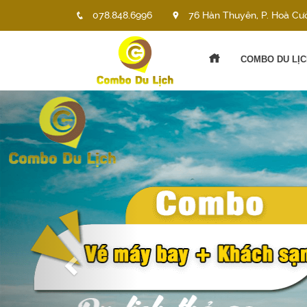
078.848.6996
76 Hàn Thuyên, P. Hoà Cư
COMBO DU LỊC
Previous