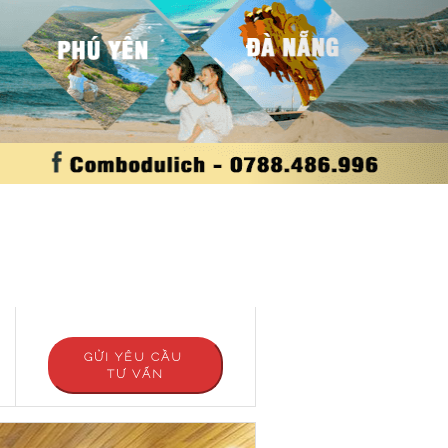
GỬI YÊU CẦU
TƯ VẤN