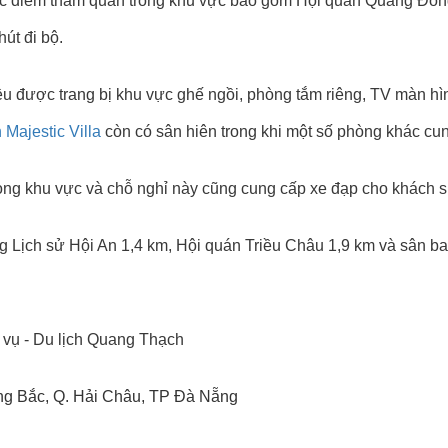
 Các điểm tham quan trong khu vực bao gồm Hội quán Quảng Đô
út đi bộ.
ều được trang bị khu vực ghế ngồi, phòng tắm riêng, TV màn hì
 Majestic Villa
còn có sân hiên trong khi một số phòng khác cun
rong khu vực và chỗ nghỉ này cũng cung cấp xe đạp cho khách 
 Lịch sử Hội An 1,4 km, Hội quán Triều Châu 1,9 km và sân ba
vụ - Du lịch Quang Thạch
ng Bắc, Q. Hải Châu, TP Đà Nẵng