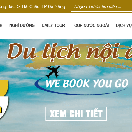
ờng Bắc, Q. Hải Châu, TP Đà Nẵng
H
NGHỈ DƯỠNG
DAILY TOUR
TOUR NƯỚC NGOÀI
DỊCH V