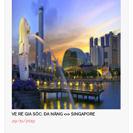
VÉ RẺ GIÁ SỐC: ĐÀ NẴNG <=> SINGAPORE
29/11/2019