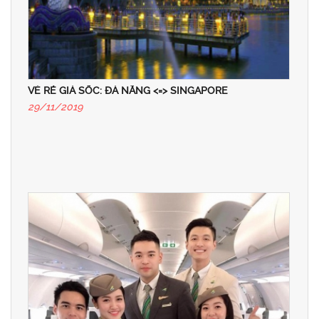
VÉ RẺ GIÁ SỐC: ĐÀ NẴNG <=> SINGAPORE
29/11/2019