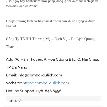
- Đổi ngày bay, hành trình: được phép, đóng lệ phí và chênh lệch giá vé
theo điều kiện vé Promo
Lưu ý:
Chương trình có thể chấm dứt sớm hơn khi số lượng vé được
bán hết.
Công Ty TNHH Thương Mại - Dịch Vụ - Du Lịch Quang
Thạch
Add: 76 Hàn Thuyên, P. Hoà Cường Bắc, Q. Hải Châu,
TP Đà Nẵng
Email: info@combo-dulich.com
Website:
http://combo-dulich.com
Hotline Support: 078. 848.6996
CHIA SẺ: