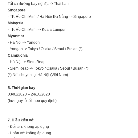
Tất cả đường bay nội địa ở Thái Lan
Singapore
- TP. Hồ Chí Minh / Hà Nội/ Đà Nẵng -> Singapore
Malaysia
- TP. Hồ Chí Minh -> Kuala Lumpur
Myanmar
- Hà Nội -> Yangon
- Yangon -> Tokyo / Osaka / Seoul / Busan (*)
Campuchia
- Hà Nội -> Siem Reap
- Siem Reap -> Tokyo / Osaka / Seoul / Busan (*)
(*) Nối chuyến tại Hà Nội (Việt Nam)
5. Thời gian bay:
03/01/2020 – 24/10/2020
(trừ ngày lễ tết theo quy định)
7. Điều kiện vé:
- Đổi tên: không áp dụng
- Hoàn vé: không áp dụng