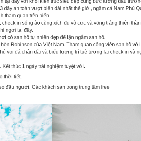
 tại đây với khối kiến trúc siêu đẹp cùng bức tường đấu trường
3 dây an toàn vượt biển dài nhất thế giới, ngắm cả Nam Phú Qu
h tham quan trên biển.
 check in sống ảo cùng xích đu vô cực và võng trắng thiên thần
ỉ ngơi tại đây.
ơi có san hô tự nhiên đẹp để lặn ngắm san hô.
hòn Robinson của Việt Nam. Tham quan công viên san hô với 2
hú voi đá chân dài và biểu tượng trí tuệ tương lai check in và 
. Kết thúc 1 ngày trải nghiệm tuyệt vời.
 thời tiết.
eo đầu người. Các khách sạn trong trung tâm free