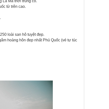
 La Mã thời trung cổ.
ốc từ trên cao.
.
50 loài san hô tuyệt đẹp.
ngắm hoàng hôn đẹp nhất Phú Quốc (vé tự túc