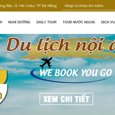
ờng Bắc, Q. Hải Châu, TP Đà Nẵng
H
NGHỈ DƯỠNG
DAILY TOUR
TOUR NƯỚC NGOÀI
DỊCH V