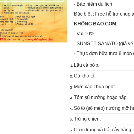
- Bảo hiểm du lịch
Đặc biệt : Free hỗ trợ chụ
KHÔNG BAO GỒM:
- Vat 10%
-
SUNSET SANATO (giá vé 
- Thực đơn bữa trưa 8 món (n
Lẩu cá bớp.
Cá kho tộ.
Mực xào chua ngọt.
Tôm sú nướng hoặc hấp.
Sò tộ (sò méo) nướng mỡ ha
Trứng chiên.
Cơm trắng và trái cây tráng 