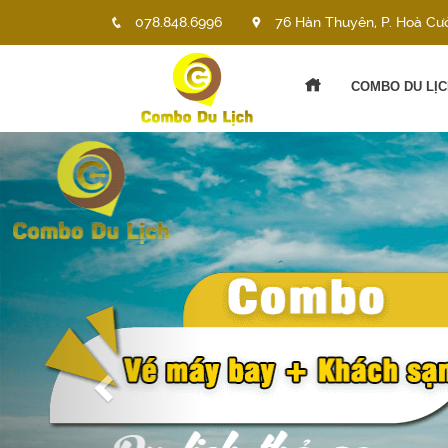
078.848.6996
76 Hàn Thuyên, P. Hoà Cư
COMBO DU LỊC
Previous