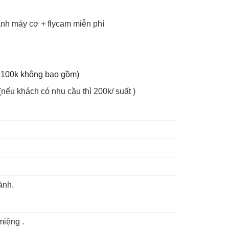
p ảnh máy cơ + flycam miễn phí
100k không bao gồm)
ếu khách có nhu cầu thì 200k/ suất )
̀nh.
miệng .