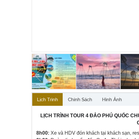
Hover to zoom
Hover to zoom
Lịch Trình
Chính Sách
Hình Ảnh
LỊCH TRÌNH TOUR 4 ĐẢO PHÚ QUỐC CHỤP
8h00:
Xe và HDV đón khách tại khách sạn, res