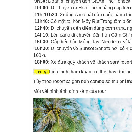
9h30:
Đoàn di chuyển đến Ga An Thới, check in
10h00:
Di chuyển ra Hòn Thơm bằng cáp treo 
11h-11h20:
Xuống cano bắt đầu cuộc hành trìn
11h40:
Có mặt tại hòn Mây Rút Trong tắm biển,
12h40:
Di chuyển đến điểm dùng cơm trưa, ngh
14h10:
Lên cano di chuyển đến hòn Gầm Ghì n
15h30:
Cập bến hòn Móng Tay. Nơi được ví là 
16h30:
Di chuyển về Sunset Sanato nơi có 4 c
100k).
18h00:
Xe đưa quý khách về khách sạn/ resort
Lưu ý:
Lịch trình tham khảo, có thể thay đổi theo
Tùy theo resort xa gần bên combo sẽ thu phí th
Một vài hình ảnh đính kèm của tour