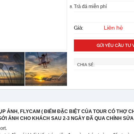
Trà đá miễn phí
Giá:
Liên hệ
GỬI YÊU CẦU TƯ 
CHIA SẺ:
 ẢNH, FLYCAM ( ĐIỂM ĐẶC BIỆT CỦA TOUR CÓ THỢ C
GỞI ẢNH CHO KHÁCH SAU 2-3 NGÀY ĐÃ QUA CHỈNH SỬA 
ort.