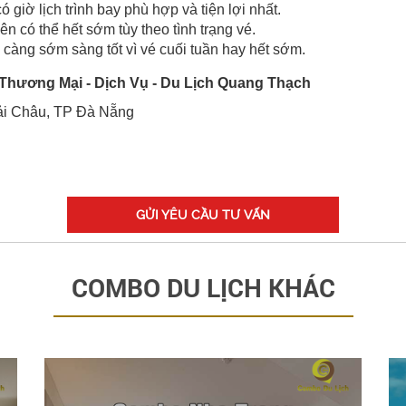
ó giờ lịch trình bay phù hợp và tiện lợi nhất.
n có thể hết sớm tùy theo tình trạng vé.
 càng sớm sàng tốt vì vé cuối tuần hay hết sớm.
Thương Mại - Dịch Vụ - Du Lịch Quang Thạch
ải Châu, TP Đà Nẵng
GỬI YÊU CẦU TƯ VẤN
COMBO DU LỊCH KHÁC