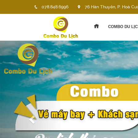
078.848.6996
76 Hàn Thuyên, P. Hoà Cư
COMBO DU LỊC
Previous