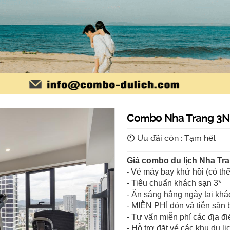
Combo Nha Trang 3N2
Ưu đãi còn : Tạm hết
Giá combo du lịch Nha Tr
Vé máy bay khứ hồi (có thể
-
- Tiêu chuẩn khách sạn 3*
- Ăn sáng hằng ngày tại khá
- MIỄN PHÍ đón và tiễn sân 
- Tư vấn miễn phí các địa đ
- Hỗ trợ đặt vé các khu du lị