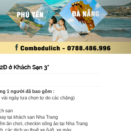
Đ ở Khách Sạn 3*
ang 1 người đã bao gồm :
 vài ngày lựa chọn tự do các chặng)
ch sạn
bay tại khách sạn Nha Trang
iểm ăn chơi, checkin sống ảo tại Nha Trang
ch, các dịch vụ thuê xe ô-tô, xe máy