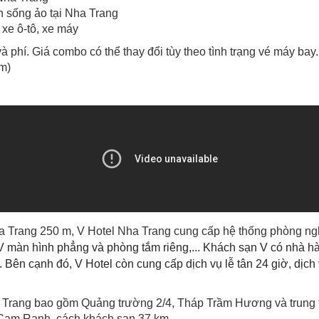
n sống ảo tại Nha Trang
ê xe ô-tô, xe máy
và phí. Giá combo có thể thay đổi tùy theo tình trạng vé máy ba
ớm)
Trang 250 m, V Hotel Nha Trang cung cấp hệ thống phòng nghỉ 
TV màn hình phẳng và phòng tắm riêng,... Khách sạn V có nhà hà
c. Bên cạnh đó, V Hotel còn cung cấp dịch vụ lễ tân 24 giờ, dịch
 Trang bao gồm Quảng trường 2/4, Tháp Trầm Hương và trung 
ế Cam Ranh, cách khách sạn 37 km.